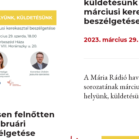
küldetésünk 
márciusi ker
beszélgetés
2023. március 29.
A Mária Rádió havi
sorozatának márciu
helyünk, küldetésü
sen felnőtten
ebruári
élgetése