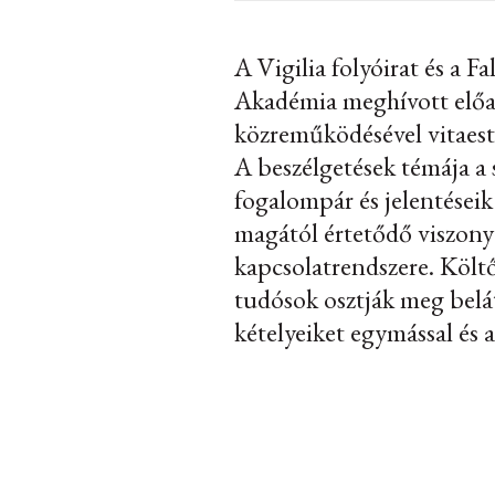
A Vigilia folyóirat és a F
Akadémia meghívott elő
közreműködésével vitaest
A beszélgetések témája a 
fogalompár és jelentéseik
magától értetődő viszony
kapcsolatrendszere. Költő
tudósok osztják meg belát
kételyeiket egymással és 