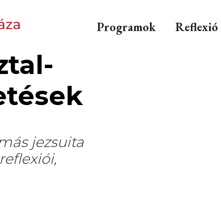
Programok
Reflexió
tal-
etések
 más jezsuita
eflexiói,