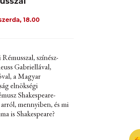
usszal
szerda, 18.00
i Rémusszal, színész-
Reuss Gabriellával,
óval, a Magyar
ság elnökségi
Rémusz Shakespeare-
 arról, mennyiben, és mi
ma is Shakespeare?