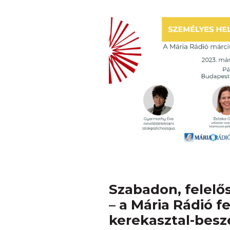
Szabadon, felelő
– a Mária Rádió f
kerekasztal-besz