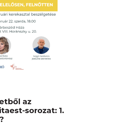
etből az
taest-sorozat: 1.
?