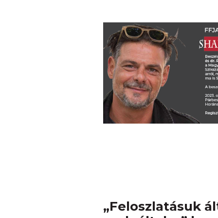
„Feloszlatásuk ált