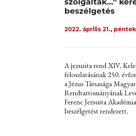
szolgáltak…” ker
beszélgetés
2022. április 21., péntek
A jezsuita rend XIV. Kel
feloszlatásának 250. évfo
a Jézus Társasága Magyar
Rendtartományának Levél
Ferenc Jezsuita Akadémia
beszélgetést rendezett.