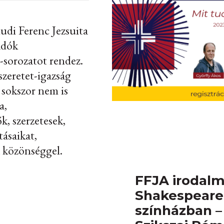
aludi Ferenc Jezsuita
adók
-sorozatot rendez.
szeretet-igazság
 sokszor nem is
a,
k, szerzetesek,
ásaikat,
a közönséggel.
FFJA irodalmi
Shakespeare 
színházban –