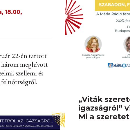
, 18.00,
uár 22-én tartott
n három meghívott
elmi, szellemi és
felnőttségről.
„Viták szeret
igazságról” vi
Mi a szeretet