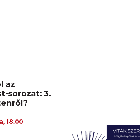
l az
t-sorozat: 3.
tenről?
a, 18.00