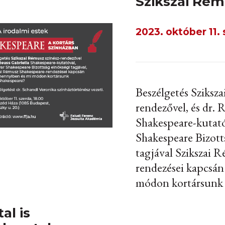
Szikszai Rém
2023. október 11. 
Beszélgetés Sziksza
rendezővel, és dr. 
Shakespeare-kutat
Shakespeare Bizott
tagjával Szikszai 
rendezései kapcsán
módon kortársunk 
al is