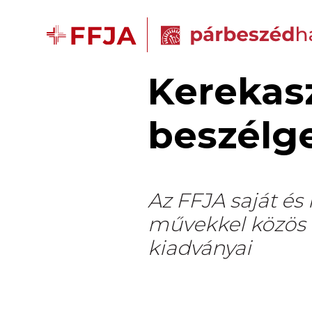
Kerekasz
beszélg
Az FFJA saját és
művekkel közös r
kiadványai