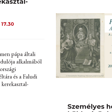
ekasztal-
 17.30
emen pápa általi
rdulója alkalmából
országi
tára és a Faludi
 kerekasztal-
Személyes h