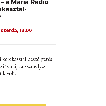
– a Mária Rádió
ekasztal-
e
 szerda, 18.00
 kerekasztal beszélgetés
si témája a személyes
nk volt.