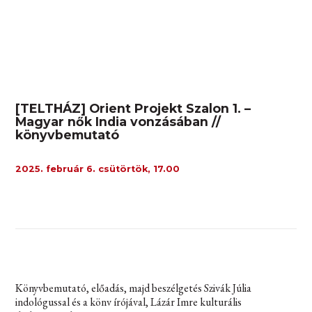
[TELTHÁZ] Orient Projekt Szalon 1. –
Magyar nők India vonzásában //
könyvbemutató
2025. február 6. csütörtök, 17.00
Könyvbemutató, előadás, majd beszélgetés Szivák Júlia
indológussal és a könv írójával, Lázár Imre kulturális