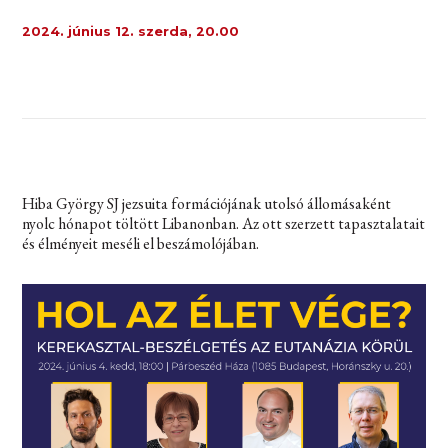
2024. június 12. szerda, 20.00
Hiba György SJ jezsuita formációjának utolsó állomásaként
nyolc hónapot töltött Libanonban. Az ott szerzett tapasztalatait
és élményeit meséli el beszámolójában.