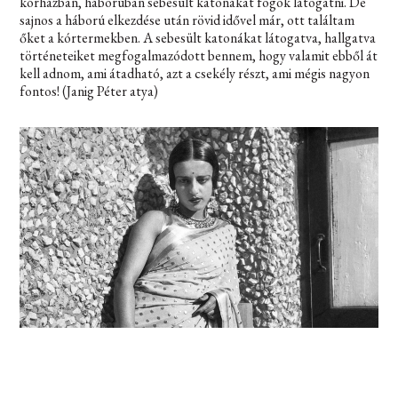
kórházban, háborúban sebesült katonákat fogok látogatni. De
sajnos a háború elkezdése után rövid idővel már, ott találtam
őket a kórtermekben. A sebesült katonákat látogatva, hallgatva
történeteiket megfogalmazódott bennem, hogy valamit ebből át
kell adnom, ami átadható, azt a csekély részt, ami mégis nagyon
fontos! (Janig Péter atya)