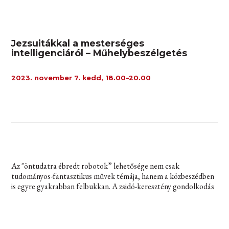
Jezsuitákkal a mesterséges
intelligenciáról – Műhelybeszélgetés
2023. november 7. kedd, 18.00–20.00
Az "öntudatra ébredt robotok” lehetősége nem csak
tudományos-fantasztikus művek témája, hanem a közbeszédben
is egyre gyakrabban felbukkan. A zsidó-keresztény gondolkodás
alapján nem csupán (jogos vagy jogtalan) aggályokat lehet
megfogalmazni e gondolattal kapcsolatban, érdemes ugyanis
komolyan fontolóra vennünk, vajon reális lehetőség-e az
"általános mesterséges intelligencia" létrejötte, s ha igen, vajon