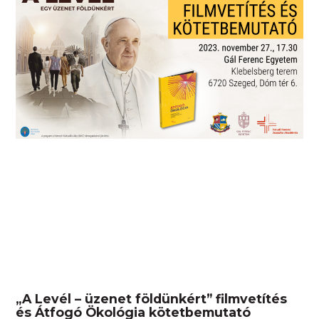
„A Levél – üzenet földünkért” filmvetítés
és Átfogó Ökológia kötetbemutató