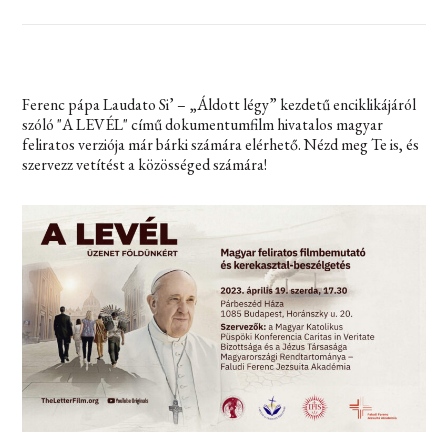
Ferenc pápa Laudato Si’ – „Áldott légy” kezdetű enciklikájáról
szóló "A LEVÉL" című dokumentumfilm hivatalos magyar
feliratos verziója már bárki számára elérhető. Nézd meg Te is, és
szervezz vetítést a közösséged számára!