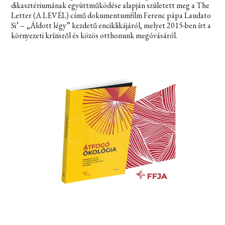
dikasztériumának együttműködése alapján született meg a The
Letter (A LEVÉL) című dokumentumfilm Ferenc pápa Laudato
Si’ – „Áldott légy” kezdetű enciklikájáról, melyet 2015-ben írt a
környezeti krízisről és közös otthonunk megóvásáról.