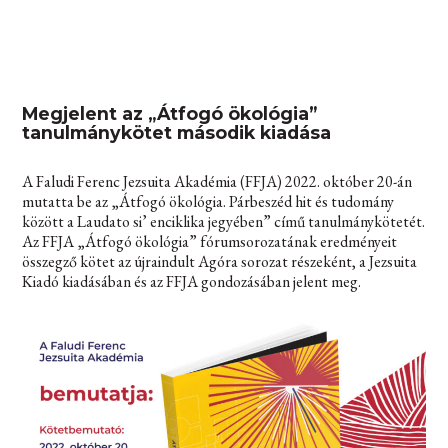
Megjelent az „Átfogó ökológia”
tanulmánykötet második kiadása
A Faludi Ferenc Jezsuita Akadémia (FFJA) 2022. október 20-án
mutatta be az „Átfogó ökológia. Párbeszéd hit és tudomány
között a Laudato si’ enciklika jegyében” című tanulmánykötetét.
Az FFJA „Átfogó ökológia” fórumsorozatának eredményeit
összegző kötet az újraindult Agóra sorozat részeként, a Jezsuita
Kiadó kiadásában és az FFJA gondozásában jelent meg.