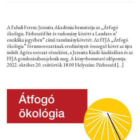
A Faludi Ferenc Jezsuita Akadémia bemutatja az „Átfogó
ökológia. Párbeszéd hit és tudomány között a Laudato si’
enciklika jegyében” című tanulmánykötetét. Az FFJA „Átfogó
ökológia” fórumsorozatának eredményeit összegző kötet az újra
indult Agóra sorozat részeként, a Jezsuita Kiadó kiadásában és az
FFJA gondozásában jelenik meg. A könyvbemutató időpontja:
2022. október 20. csütörtök 18.00 Helyszíne: Párbeszéd […]