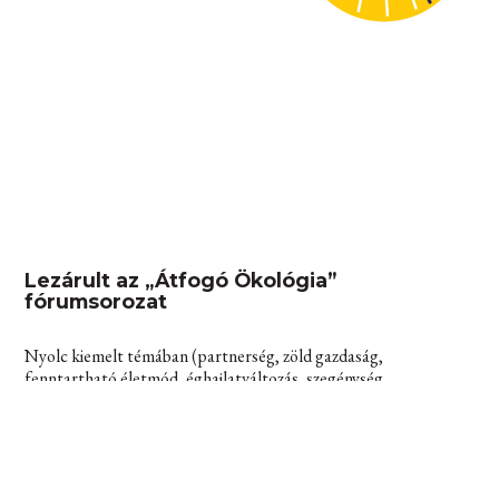
Lezárult az „Átfogó Ökológia”
fórumsorozat
Nyolc kiemelt témában (partnerség, zöld gazdaság,
fenntartható életmód, éghajlatváltozás, szegénység,
fenntartható közösségek, környezetváltozás és társadalmi
igazságosság) 16 előadás hangzott el tükörben, azaz minden
témát egy-egy szaktudományi és teológiai prezentáció tárgyalt.
A nyolc találkozó teljes videóanyaga elérhető weboldalunkon.