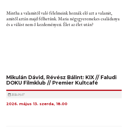
Mintha a valamitől való félelmeink hoznák elő azt a valamit,
amitől aztán majd félhetünk. Maria négygyeremekes családanya
és a válást nem ő kezdeményezi. Élet az élet után?
Mikulán Dávid, Révész Bálint: KIX // Faludi
DOKU Filmklub // Premier Kultcafé
2026.05.07
2026. május 13. szerda, 18.00