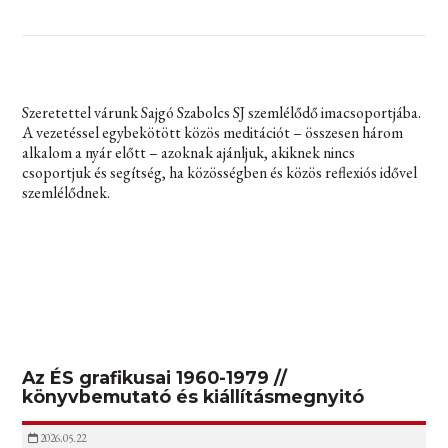
Szeretettel várunk Sajgó Szabolcs SJ szemlélődő imacsoportjába.
A vezetéssel egybekötött közös meditációt – összesen három
alkalom a nyár előtt – azoknak ajánljuk, akiknek nincs
csoportjuk és segítség, ha közösségben és közös reflexiós idővel
szemlélődnek.
Az ÉS grafikusai 1960-1979 //
könyvbemutató és kiállításmegnyitó
2026.05.22