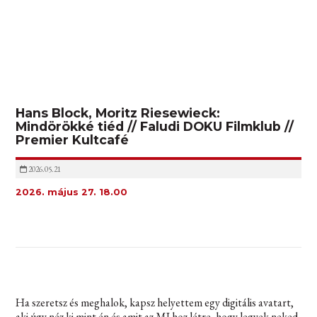
Hans Block, Moritz Riesewieck:
Mindörökké tiéd // Faludi DOKU Filmklub //
Premier Kultcafé
2026.05.21
2026. május 27. 18.00
Ha szeretsz és meghalok, kapsz helyettem egy digitális avatart,
aki úgy néz ki mint én és amit az MI hoz létre, hogy legyek neked.