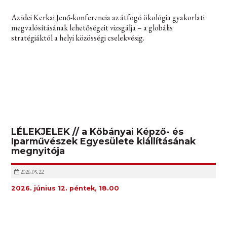
Az idei Kerkai Jenő-konferencia az átfogó ökológia gyakorlati
megvalósításának lehetőségeit vizsgálja – a globális
stratégiáktól a helyi közösségi cselekvésig.
LÉLEKJELEK // a Kőbányai Képző- és
Iparművészek Egyesülete kiállításának
megnyitója
2026.05.22
2026. június 12. péntek, 18.00