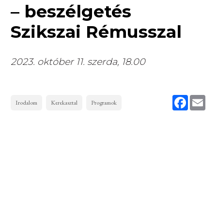
– beszélgetés
Szikszai Rémusszal
2023. október 11. szerda, 18.00
Faceboo
Ema
Irodalom
Kerekasztal
Programok