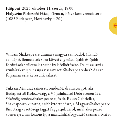
Időpont:
2023. október 11. szerda, 18.00
Helyszín
: Párbeszéd Háza, Pázmány Péter konferenciaterem
(1085 Budapest, Horánszky u. 20.)
William Shakespeare drámái a magyar színpadok állandó
vendégei. Bemutatók sora követi egymást, újabb és újabb
fordítások születnek a színházak felkérésére. De mi az, ami a
színházakat újra és újra visszavezeti Shakespeare-hez? Az est
folyamán erre keresünk választ.
Szikszai Rémuszt színészt, rendezőt, dramaturgot, aki
Budapesttől Kolozsvárig, a Vígszínháztól Debrecenen át a
Szkénéig rendez Shakespeare-t, és dr. Reuss Gabriellát,
Shakespeare-kutatót, színháztörténészt, a Magyar Shakespeare
Bizottság vezetőségi tagját faggatjuk arról, mi Shakespeare
vonzereje a mai közönség, a mai színházfogyasztó számára. Miért