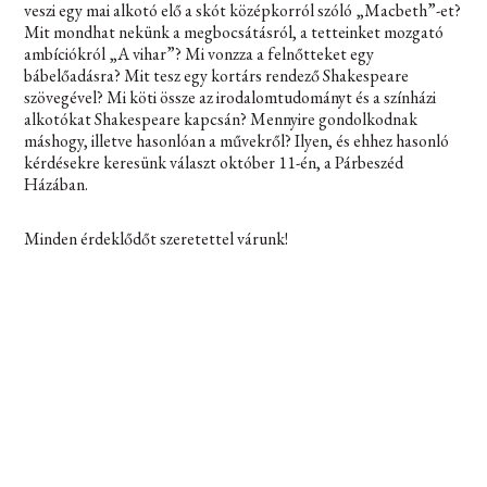
veszi egy mai alkotó elő a skót középkorról szóló „
Macbeth”-
et?
Mit mondhat nekünk a megbocsátásról, a tetteinket mozgató
ambíciókról „
A vihar”
? Mi vonzza a felnőtteket egy
bábelőadásra? Mit tesz egy kortárs rendező Shakespeare
szövegével? Mi köti össze az irodalomtudományt és a színházi
alkotókat Shakespeare kapcsán? Mennyire gondolkodnak
máshogy, illetve hasonlóan a művekről? Ilyen, és ehhez hasonló
kérdésekre keresünk választ október 11-én, a Párbeszéd
Házában.
Minden érdeklődőt szeretettel várunk!