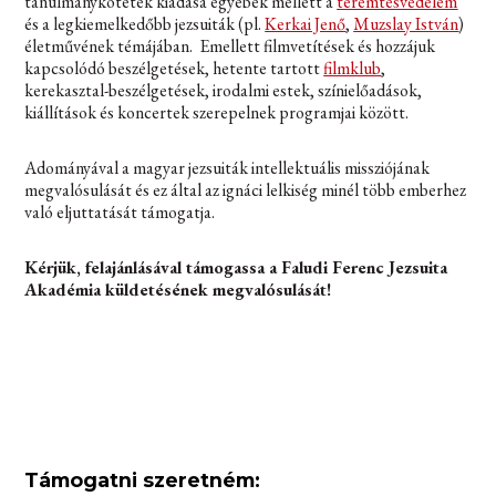
tanulmánykötetek kiadása egyebek mellett a
teremtésvédelem
és a legkiemelkedőbb jezsuiták (pl.
Kerkai Jenő
,
Muzslay István
)
életművének témájában. Emellett filmvetítések és hozzájuk
kapcsolódó beszélgetések, hetente tartott
filmklub
,
kerekasztal-beszélgetések, irodalmi estek, színielőadások,
kiállítások és koncertek szerepelnek programjai között.
Adományával a magyar jezsuiták intellektuális missziójának
megvalósulását és ez által az ignáci lelkiség minél több emberhez
való eljuttatását támogatja.
Kérjük, felajánlásával támogassa a Faludi Ferenc Jezsuita
Akadémia küldetésének megvalósulását!
Támogatni szeretném: