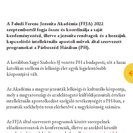
A Faludi Ferenc Jezsuita Akadémia (FFJA) 2022
szeptembertől fogja össze és koordinálja a saját
kezdeményezésű, illetve a jezsuita rendtagok és a hozzájuk
kapcsolódó intellektuális apostoli művek által szervezett
programokat a Párbeszéd Házában (PH).
A korábban Sajgó Szabolcs SJ vezette PH a budapesti, sőt a hazai
katolikus szellemi és lelkiségi élet egyik legjelentősebb
központjává vált.
Az Akadémia a magyar jezsuiták lelkiségi és kulturális központja,
mely a magyarországi és az idelátogató külföldi jezsuiták értékes
intellektuális apostolkodást szolgáló tevékenységét a PH-ban, a
jezsuiták székhelyén teszi elérhetővé a nagyközönség számára.
Az FFJA által szervezett programok között szerepelnek
előadássorozatok és konferenciák, illetve az azokból készült