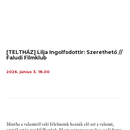
[TELTHÁZ] Lilja Ingolfsdottir: Szerethető //
Faludi Filmklub
2026. június 3. 18.00
Mintha a valamitől való félelmeink hoznák elő azt a valamit,
amitől aztán majd félhetünk. Maria négygyeremekes családanya