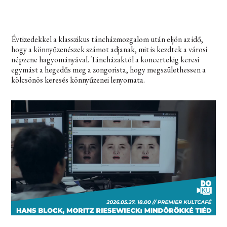
Évtizedekkel a klasszikus táncházmozgalom után eljön az idő,
hogy a könnyűzenészek számot adjanak, mit is kezdtek a városi
népzene hagyományával. Táncházaktól a koncertekig keresi
egymást a hegedűs meg a zongorista, hogy megszülethessen a
kölcsönös keresés könnyűzenei lenyomata.