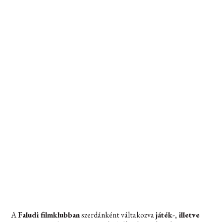
A
Faludi filmklubban
szerdánként váltakozva
játék-, illetve