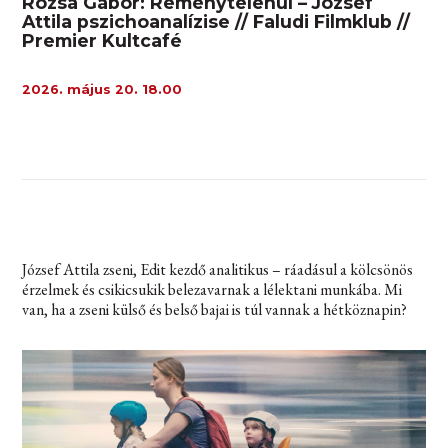
Rózsa Gábor: Reménytelenül – József
Attila pszichoanalízise // Faludi Filmklub //
Premier Kultcafé
2026. május 20. 18.00
József Attila zseni, Edit kezdő analitikus – ráadásul a kölcsönös
érzelmek és csikicsukik belezavarnak a lélektani munkába. Mi
van, ha a zseni külső és belső bajai is túl vannak a hétköznapin?