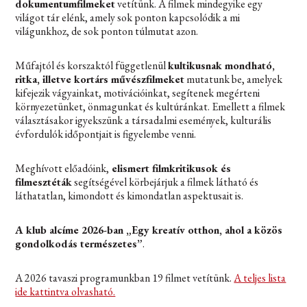
dokumentumfilmeket
vetítünk. A filmek mindegyike egy
világot tár elénk, amely sok ponton kapcsolódik a mi
világunkhoz, de sok ponton túlmutat azon.
Műfajtól és korszaktól függetlenül
kultikusnak mondható,
ritka, illetve kortárs művészfilmeket
mutatunk be, amelyek
kifejezik vágyainkat, motivációinkat, segítenek megérteni
környezetünket, önmagunkat és kultúránkat. Emellett a filmek
választásakor igyekszünk a társadalmi események, kulturális
évfordulók időpontjait is figyelembe venni.
Meghívott előadóink,
elismert filmkritikusok és
filmesztéták
segítségével körbejárjuk a filmek látható és
láthatatlan, kimondott és kimondatlan aspektusait is.
A klub alcíme 2026-ban „Egy kreatív otthon, ahol a közös
gondolkodás természetes”
.
A 2026 tavaszi programunkban 19 filmet vetítünk.
A teljes lista
ide kattintva olvasható.