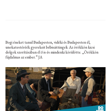
Bogi éneket tanul Budapesten, vidéki és Budapesten él,
unokatestéréék gyerekeit bébiszittingeli. Az örökkön kicsi
dolgok szorításában él ő is és mindenki körülötte. „Örökkön
fájdalmas az ember.” JA