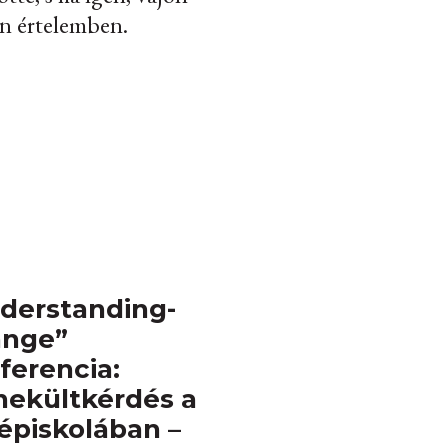
n értelemben.
derstanding-
ange”
ferencia:
ekültkérdés a
épiskolában –