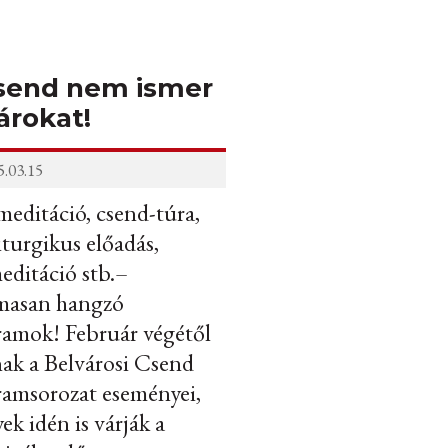
send nem ismer
árokat!
.03.15
editáció, csend-túra,
iturgikus előadás,
editáció stb.–
lmasan hangzó
amok! Február végétől
nak a Belvárosi Csend
amsorozat eseményei,
ek idén is várják a