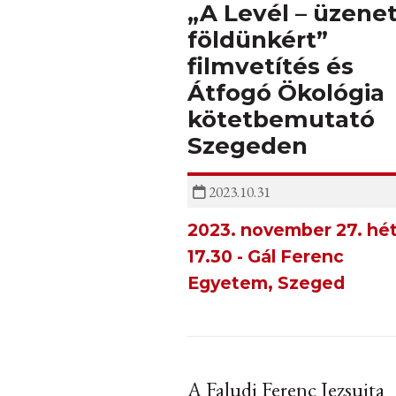
„A Levél – üzene
földünkért”
filmvetítés és
Átfogó Ökológia
kötetbemutató
Szegeden
2023.10.31
2023. november 27. hét
17.30 - Gál Ferenc
Egyetem, Szeged
A Faludi Ferenc Jezsuita