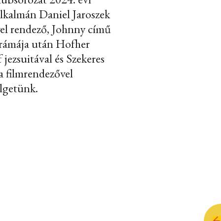
alkalmán Daniel Jaroszek
el rendező, Johnny című
drámája után Hofher
f jezsuitával és Szekeres
 filmrendezővel
lgetünk.