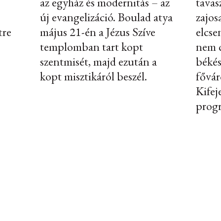
az egyház és modernitás – az
tavas
új evangelizáció. Boulad atya
zajos
tre
május 21-én a Jézus Szíve
elcse
templomban tart kopt
nem c
szentmisét, majd ezután a
békés
kopt misztikáról beszél.
fővár
Kifej
progr