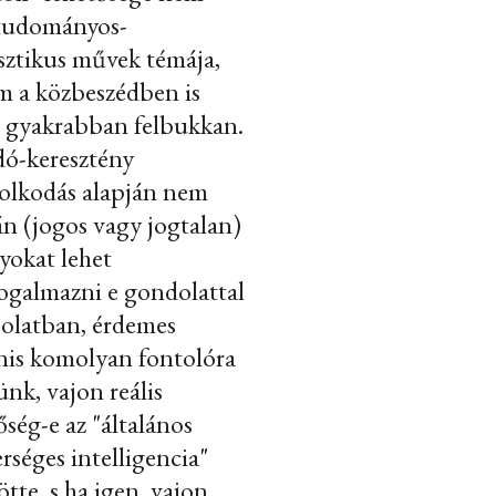
 tudományos-
sztikus művek témája,
 a közbeszédben is
 gyakrabban felbukkan.
dó-keresztény
olkodás alapján nem
n (jogos vagy jogtalan)
yokat lehet
galmazni e gondolattal
olatban, érdemes
nis komolyan fontolóra
nk, vajon reális
őség-e az "általános
rséges intelligencia"
jötte, s ha igen, vajon