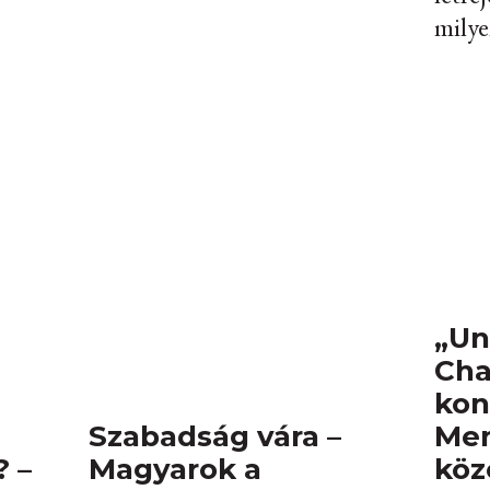
milye
„Un
Ch
kon
Szabadság vára –
Men
? –
Magyarok a
köz