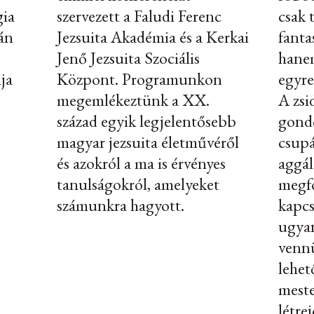
ia
szervezett a Faludi Ferenc
csak
án
Jezsuita Akadémia és a Kerkai
fanta
Jenő Jezsuita Szociális
hanem
ja
Központ. Programunkon
egyre
megemlékeztünk a XX.
A zsi
század egyik legjelentősebb
gond
magyar jezsuita életművéről
csupá
és azokról a ma is érvényes
aggál
tanulságokról, amelyeket
megfo
számunkra hagyott.
kapcs
ugya
vennü
lehet
meste
létre