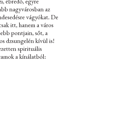
zi, ébredő, egyre
abb nagyvárosban az
ndesedésre vágyókat. De
sak itt, hanem a város
ebb pontjain, sőt, a
os dzsungelén kívül is!
ezetten spirituális
amok a kínálatból: