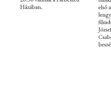
Házában.
első 
lengy
film
Józse
Csaba
beszé