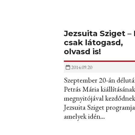
Jezsuita Sziget –
csak látogasd,
olvasd is!
2014.09.20
Szeptember 20-án délut
Petrás Mária kiállításána
megnyitójával kezdődnek
Jezsuita Sziget programja
amelyek idén...