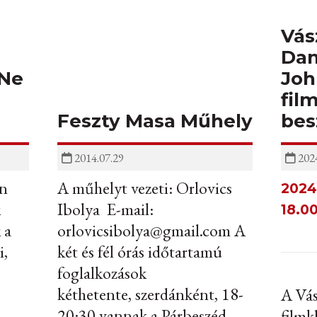
Vás
Dan
 Ne
Joh
fil
Feszty Masa Műhely
bes
2014.07.29
2024
án
A műhelyt vezeti: Orlovics
2024.
k
Ibolya E-mail:
18.0
 a
orlovicsibolya@gmail.com A
i,
két és fél órás időtartamú
foglalkozások
kéthetente, szerdánként, 18-
A Vás
20:30 vannak a Párbeszéd
filmk