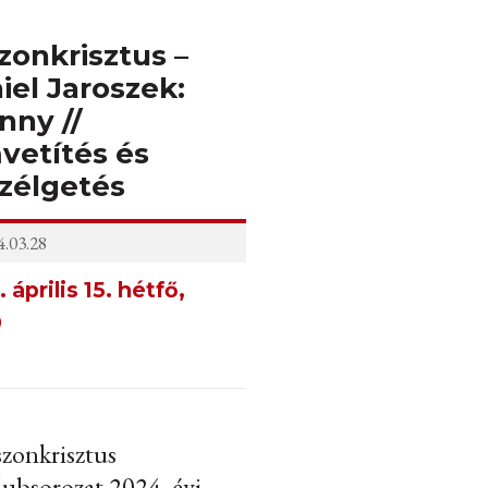
zonkrisztus –
iel Jaroszek:
nny //
mvetítés és
zélgetés
.03.28
 április 15. hétfő,
0
zonkrisztus
lubsorozat 2024. évi