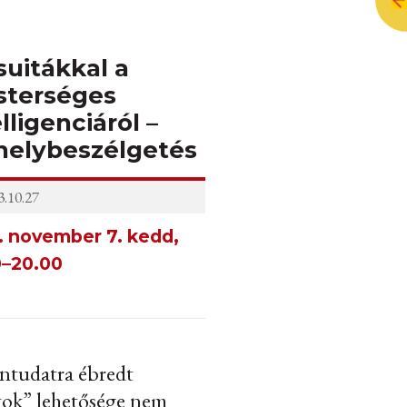
suitákkal a
terséges
lligenciáról –
elybeszélgetés
.10.27
. november 7. kedd,
0–20.00
ntudatra ébredt
tok” lehetősége nem