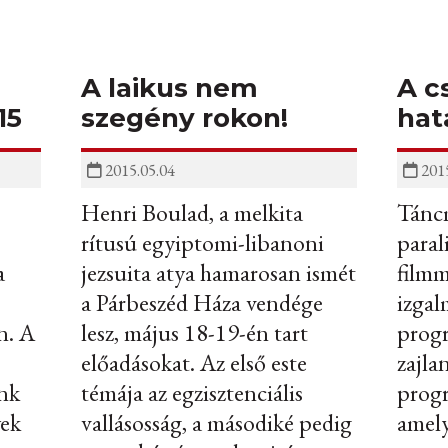
A laikus nem
A c
15
szegény rokon!
hat
2015.05.04
2015
Henri Boulad, a melkita
Táncm
rítusú egyiptomi-libanoni
paral
a
jezsuita atya hamarosan ismét
filmm
a Párbeszéd Háza vendége
izga
n. A
lesz, május 18-19-én tart
progr
előadásokat. Az első este
zajla
ünk
témája az egzisztenciális
progr
yek
vallásosság, a másodiké pedig
amely