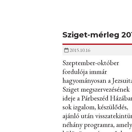
Sziget-mérleg 20
2015.10.16
Szeptember-október
fordulója immár
hagyományosan a Jezsuit
Sziget megszervezésének
ideje a Párbeszéd Házába
sok izgalom, készülődés,
ajánló után visszatekint
néhány programra, amel