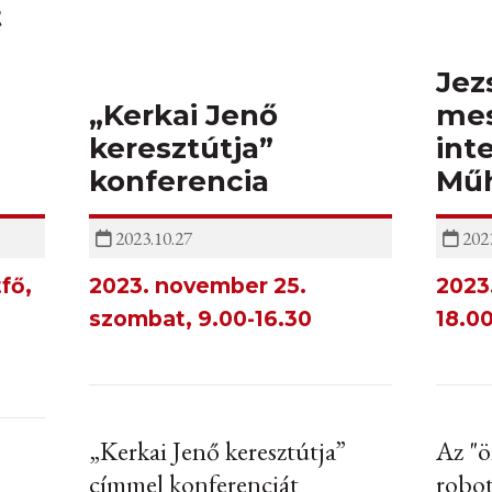
t
Jez
„Kerkai Jenő
mes
keresztútja”
inte
konferencia
Műh
2023.10.27
2023
fő,
2023. november 25.
2023
szombat, 9.00-16.30
18.0
„Kerkai Jenő keresztútja”
Az "ö
címmel konferenciát
robo