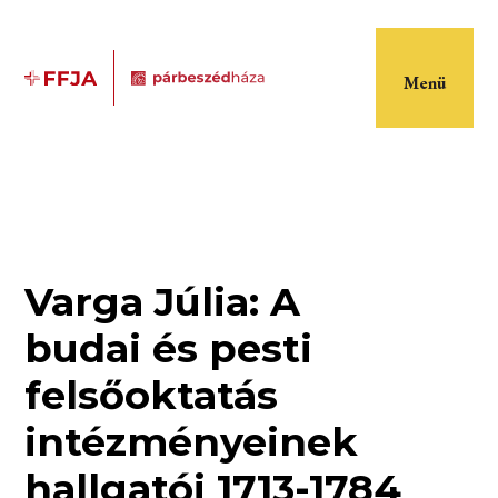
Menü
Varga Júlia: A
budai és pesti
felsőoktatás
intézményeinek
hallgatói 1713-1784