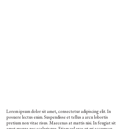
Lorem ipsum dolor sit amet, consectetur adipiscing elit. In
posuere lectus enim. Suspendisse et tellus a arcu lobortis
pretium non vitae risus. Maecenas at mattis nisi. In feugiat sit
amet magna nec scelerisque. Etiam vel eros ut mi accumsan