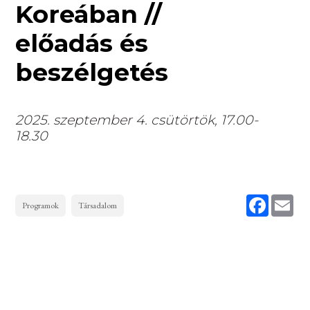
Koreában //
előadás és
beszélgetés
2025. szeptember 4. csütörtök, 17.00-
18.30
Faceboo
Ema
Programok
Társadalom