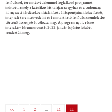
fejlődéssel, teremtésvédelemmel foglalkozó programot
indított, amely a katolikus hit talaján az egyház és a tudomány
környezeti kérdésekben kialakított álláspontjainak közelítését,
integrált teremtésvédelmi és fenntartható fejlődési szemléletbe
történő összegzését célozta meg. A program nyolc részes
interaktív fórumsorozatát 2022. január és június között
rendeztük meg.
<<
1
2
…
21
22