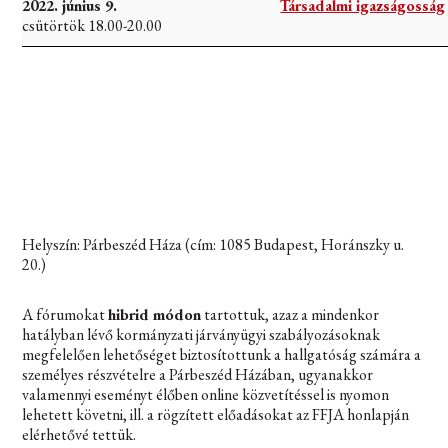
2022. június 9.
Társadalmi igazságosság
csütörtök 18.00-20.00
Helyszín: Párbeszéd Háza (cím: 1085 Budapest, Horánszky u.
20.)
A fórumokat
hibrid módon
tartottuk, azaz a mindenkor
hatályban lévő kormányzati járványügyi szabályozásoknak
megfelelően lehetőséget biztosítottunk a hallgatóság számára a
személyes részvételre a Párbeszéd Házában, ugyanakkor
valamennyi eseményt élőben online közvetítéssel is nyomon
lehetett követni, ill. a rögzített előadásokat az FFJA honlapján
elérhetővé tettük.