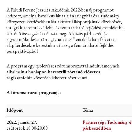
A Faludi Ferenc Jezsuita Akadémia 2022-ben új programot
indított, amely a katolikus hit talaján az egyház és a tudomány
környezeti kérdésekben kialakított álláspontjainak közelítését,
integrált teremtésvédelmi és fenntartható fejlődési szemléletbe
történő összegzését célozta meg. A közös párbeszéd és
együttműködés során a „Laudato Si” enciklikában felvetett
alapkérdésekre kerestük a választ, a fenntartható fejlődés
perspektívájából.
A program egy nyolcrészes fórumsorozattal indult, amelynek
alkalmain
a honlapon keresztül történő előzetes
regisztrációt
követően lehetett részt venni.
A fórumsorozat programja:
Időpont
Téma
2022. január 27.
Partnerség: Tudomány és
csütörtök 18.00-20.00
párbeszédben