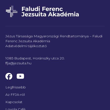
Jézus Társasága Magyarországi Rendtartománya – Faludi
Ferenc Jezsuita Akadémia
Adatvédelmi tájékoztató
1085 Budapest, Horánszky utca 20.
ffja@jezsuita.hu
Legfrissebb
Az FFJA-ról
Kapcsolat
Loyola Café