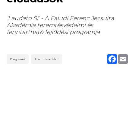
’Laudato Si’ - A Faludi Ferenc Jezsuita
Akadémia teremtésvédelmi és
fenntartható fejlődési programja
Faceboo
Ema
Programok
Teremtésvédelem