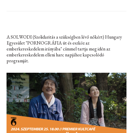
A SOLWODI (Szolidaritás a szükségben lévő nőkért) Hungary
Egyesület "PORNOGRÁFIA út és eszköz az
emberkereskedelem irányába" címmel tartja meg idén az
emberkereskedelem elleni harc napjához kapcsolódó
programját.