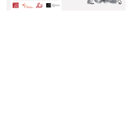
INSPIRATIO bibliai illusztrációk – Balás
Benedek grafikus kiállításának megnyitója
2024. szeptember 13. péntek, 17.00