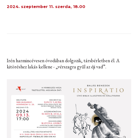
2024. szeptember 11. szerda, 18.00
Irén harmincévesen óvodában dolgozik, társbérletben él. A
kitöréshez lakás kellene - „vérszagra gyűl az éji vad”.