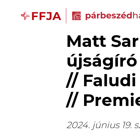
Matt Sar
újságír
// Falud
// Premi
2024. június 19. 