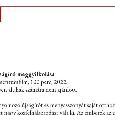
ságíró meggyilkolása
entumfilm, 100 perc, 2022.
en aluliak számára nem ajánlott.
knyomozó újságírót és menyasszonyát saját ott
t nagy közfelháborodást vált ki. Az emberek az 