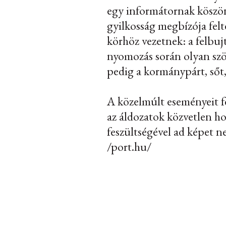
egy informátornak köszönh
gyilkosság megbízója felt
körhöz vezetnek: a felbuj
nyomozás során olyan szö
pedig a kormánypárt, sőt, 
A közelmúlt eseményeit f
az áldozatok közvetlen hoz
feszültségével ad képet n
/port.hu/