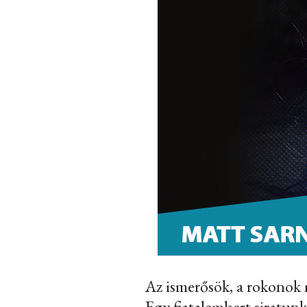
Az ismerősök, a rokonok 
Egy fiatalembert siratunk,