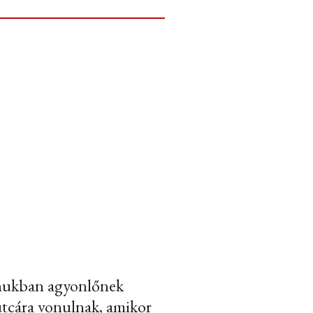
honukban agyonlőnek
utcára vonulnak, amikor