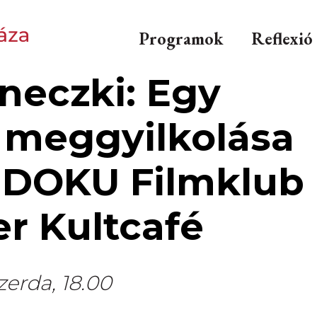
Programok
Reflexió
neczki: Egy
ó meggyilkolása
i DOKU Filmklub
er Kultcafé
szerda, 18.00