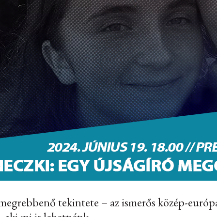
megrebbenő tekintete – az ismerős közép-európa
 aki mi is lehetnénk.