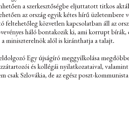
etően a szerkesztőségbe eljuttatott titkos aktá
ehetően az ország egyik kétes hírű üzletembere vo
tó feltehetőleg közvetlen kapcsolatban áll az orsz
vevényes háló bontakozik ki, ami korrupt bírák, 
a miniszterelnök alól is kiránthatja a talajt.
eldolgozó Egy újságíró meggyilkolása megdöbben
zátartozói és kollégái nyilatkozataival, valamint 
em csak Szlovákia, de az egész poszt-kommunista 