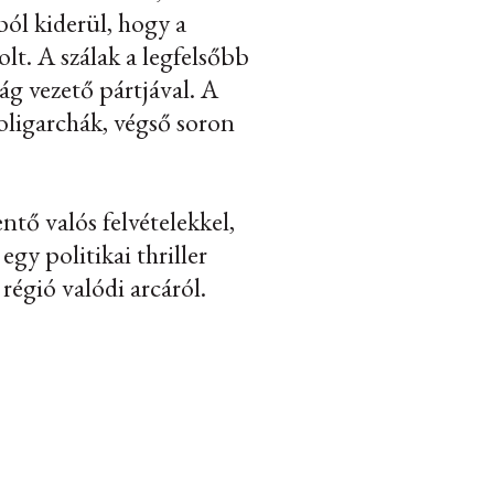
ból kiderül, hogy a
lt. A szálak a legfelsőbb
ág vezető pártjával. A
oligarchák, végső soron
tő valós felvételekkel,
egy politikai thriller
régió valódi arcáról.