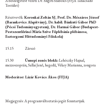
A beszélgetést vezeti: Dr. Szigeti Szabolcs (FFJA Tanácsadó
Testület)
Résztvevők:
Koronkai Zoltán SJ, Prof. Dr. Mészáros József
(Barankovics Alapítvány), Dr. habil. Bánkuti Gábor PhD
(Pécsi Tudományegyetem), Dr. Harmai Gábor (Budapest-
Pestszentlőrinci Mária Szíve Főplébánia plébánosa,
Esztergomi Hittudományi Főiskola)
15.15 Zárszó
15.30
Ünnepi zenés blokk:
Lehóczky Hajnal,
mezzoszoprán, Sallai Jenő, hegedű, Vékey Marianna, zongora
Moderátor: Lázár Kovács Ákos (FFJA)
Megjegyzés: A programváltoztatás jogát fenntartjuk.