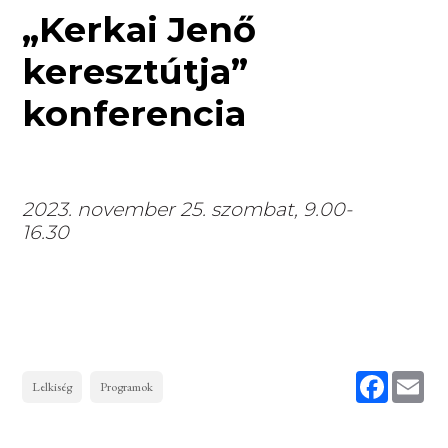
„Kerkai Jenő
keresztútja”
konferencia
2023. november 25. szombat, 9.00-
16.30
Faceboo
Ema
Lelkiség
Programok