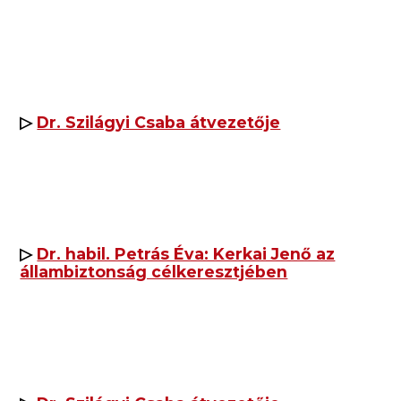
▷
Dr. Szilágyi Csaba átvezetője
▷
Dr. habil. Petrás Éva: Kerkai Jenő az
állambiztonság célkeresztjében