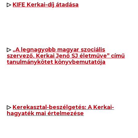
▷
KIFE Kerkai-díj átadása
▷
„A legnagyobb magyar szociális
szervező. Kerkai Jenő SJ életműve” című
tanulmánykötet könyvbemutatója
▷
Kerekasztal-beszélgetés: A Kerkai-
hagyaték mai értelmezése