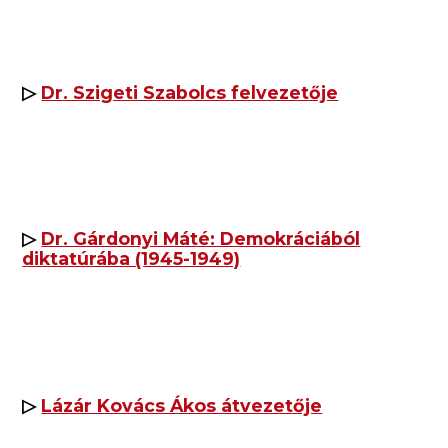
▷
Dr. Szigeti Szabolcs felvezetője
▷
Dr. Gárdonyi Máté: Demokráciából
diktatúrába (1945-1949)
▷
Lázár Kovács Ákos átvezetője