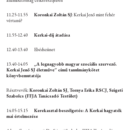
állambiztonság célkeresztjében
11.25-11.55
Koronkai Zoltán SJ
: Kerkai Jenő mint fehér
vértanú?
11.55-12.40
Kerkai-díj átadása
12.40-13.40 Ebédszünet
13.40-14.05
„A legnagyobb magyar szociális szervező.
Kerkai Jenő SJ életműve” című tanulmánykötet
könyvbemutatója
Résztvevők:
Koronkai Zoltán SJ, Tornya Erika RSCJ, Szigeti
Szabolcs (FFJA Tanácsadó Testület)
14.05-15.15
Kerekasztal-beszélgetés: A Kerkai hagyaték
mai értelmezése