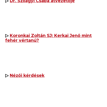
▷
Dr. Szilágyi Csaba átvezetője
▷
Koronkai Zoltán SJ: Kerkai Jenő mint
fehér vértanú?
▷
Nézői kérdések