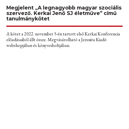
Megjelent „A legnagyobb magyar szociális
szervező. Kerkai Jenő SJ életműve” című
tanulmánykötet
A kötet a 2022. november 5-én tartott első Kerkai Konferencia
előadásaiból állt össze. Megvásárolható a Jezsuita Kiadó
webshopjában és könyvesboltjában.