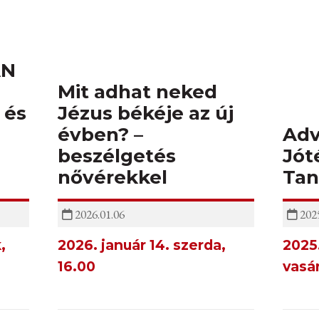
AN
Mit adhat neked
 és
Jézus békéje az új
évben? –
Adv
beszélgetés
Jót
nővérekkel
Tan
2026.01.06
2025
,
2026. január 14. szerda,
2025
16.00
vasá