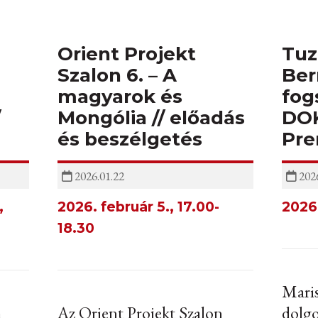
Orient Projekt
Tuz
Szalon 6. – A
Ber
magyarok és
fog
/
Mongólia // előadás
DOK
és beszélgetés
Pre
2026.01.22
2026
,
2026. február 5., 17.00-
2026.
18.30
Maris
m
Az Orient Projekt Szalon
dolgo