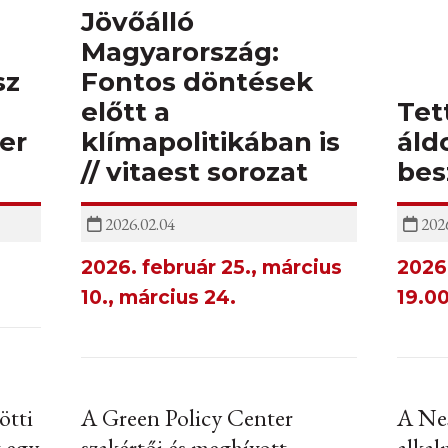
Jövőálló
Magyarország:
sz
Fontos döntések
előtt a
Tet
er
klímapolitikában is
áld
// vitaest sorozat
bes
2026.02.04
2026
2026. február 25., március
2026.
10., március 24.
19.0
ötti
A Green Policy Center
A Ne
z egy
szakértői és meghívott
alkal