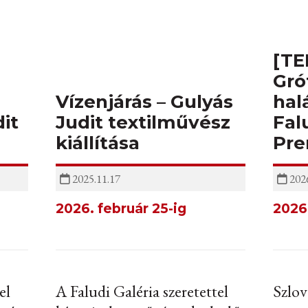
[TE
Gró
Vízenjárás – Gulyás
hal
it
Judit textilművész
Fal
kiállítása
Pre
2025.11.17
2026
2026. február 25-ig
2026.
el
A Faludi Galéria szeretettel
Szlov