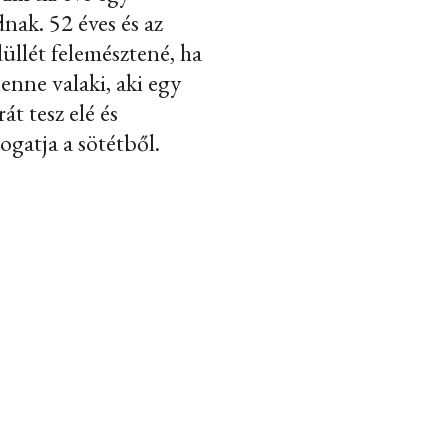
dnak. 52 éves és az
üllét felemésztené, ha
enne valaki, aki egy
át tesz elé és
logatja a sötétből.