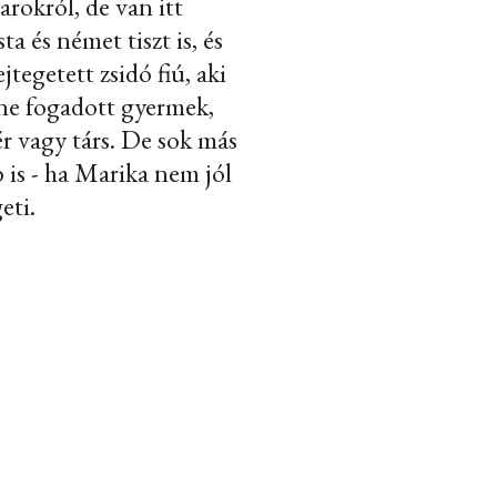
rokról, de van itt
ta és német tiszt is, és
ejtegetett zsidó fiú, aki
ne fogadott gyermek,
ér vagy társ. De sok más
 is - ha Marika nem jól
eti.