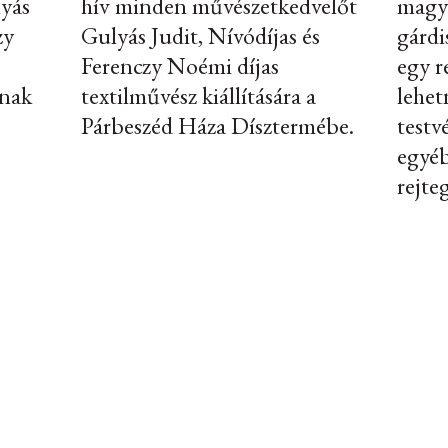
lyás
hív minden művészetkedvelőt
magya
zy
Gulyás Judit, Nívódíjas és
gárdis
Ferenczy Noémi díjas
egy r
ának
textilművész kiállítására a
lehet
Párbeszéd Háza Dísztermébe.
testv
egyéb
rejteg