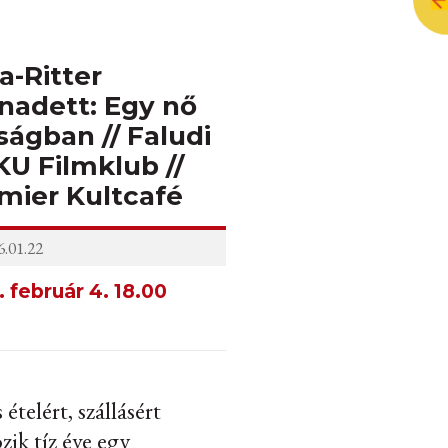
a-Ritter
nadett: Egy nő
ságban // Faludi
U Filmklub //
mier Kultcafé
.01.22
 február 4. 18.00
 ételért, szállásért
zik tíz éve egy