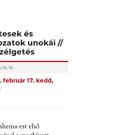
tesek és
ozatok unokái //
zélgetés
.01.30
 február 17. kedd,
0
shema-est első
mával a meghívott