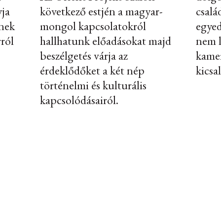
yja
következő estjén a magyar-
csalá
nnek
mongol kapcsolatokról
egyed
rról
hallhatunk előadásokat majd
nem l
beszélgetés várja az
kamer
érdeklődőket a két nép
kicsa
történelmi és kulturális
kapcsolódásairól.