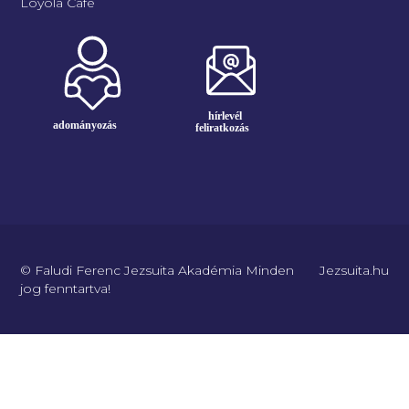
Loyola Café
© Faludi Ferenc Jezsuita Akadémia Minden
Jezsuita.hu
jog fenntartva!