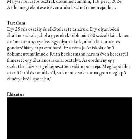
Magyar feliratos osztrák dokumentumfilm, 118 perc, 2024.
A film megtekintése 6 éven aluliak számára nem ajánlott.
Tartalom
Egy 25 fős osztály és elkötelezett tanáruk. Egy olyan bécsi
általános iskola, ahol a gyerekek több mint 60 százalékának nem
a német az anyanyelve. Egy olyan iskola, ahol akut tanár- és
gondozóhiány tapasztalható. Ez a témája Az iskola című
dokumentumfilmnek. Ruth Beckermann három éven keresztül
filmezett egy általános iskolai osztályt. Az eredmény egy
szokatlan közösség elképesztően vidám portréja. Megkapó film
a tanításról és tanulásról, valamint a sokszor nagyon meglepő
élményekről. /port.hu/
Előzetes