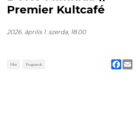
Premier Kultcafé
2026. április 1. szerda, 18.00
Faceboo
Ema
Film
Programok