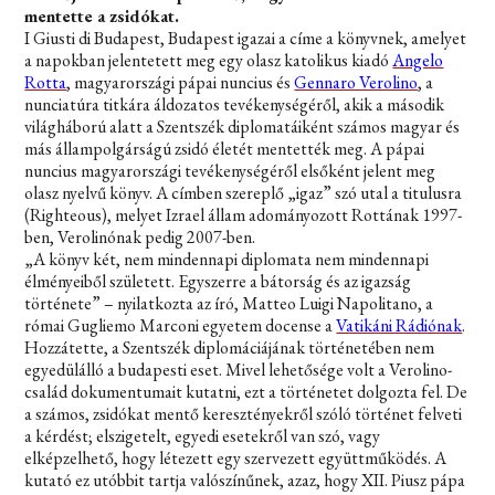
mentette a zsidókat.
I Giusti di Budapest, Budapest igazai a címe a könyvnek, amelyet
a napokban jelentetett meg egy olasz katolikus kiadó
Angelo
Rotta
, magyarországi pápai nuncius és
Gennaro Verolino
, a
nunciatúra titkára áldozatos tevékenységéről, akik a második
világháború alatt a Szentszék diplomatáiként számos magyar és
más állampolgárságú zsidó életét mentették meg. A pápai
nuncius magyarországi tevékenységéről elsőként jelent meg
olasz nyelvű könyv. A címben szereplő „igaz” szó utal a titulusra
(Righteous), melyet Izrael állam adományozott Rottának 1997-
ben, Verolinónak pedig 2007-ben.
„A könyv két, nem mindennapi diplomata nem mindennapi
élményeiből született. Egyszerre a bátorság és az igazság
története”
– nyilatkozta az író, Matteo Luigi Napolitano, a
római Gugliemo Marconi egyetem docense a
Vatikáni Rádiónak
.
Hozzátette, a Szentszék diplomáciájának történetében nem
egyedülálló a budapesti eset. Mivel lehetősége volt a Verolino-
család dokumentumait kutatni, ezt a történetet dolgozta fel. De
a számos, zsidókat mentő keresztényekről szóló történet felveti
a kérdést; elszigetelt, egyedi esetekről van szó, vagy
elképzelhető, hogy létezett egy szervezett együttműködés. A
kutató ez utóbbit tartja valószínűnek, azaz, hogy XII. Piusz pápa