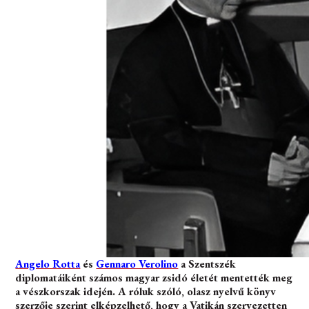
Angelo Rotta
és
Gennaro Verolino
a Szentszék
diplomatáiként számos magyar zsidó életét mentették meg
a vészkorszak idején. A róluk szóló, olasz nyelvű könyv
szerzője szerint elképzelhető, hogy a Vatikán szervezetten