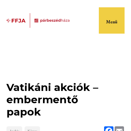
Menü
Vatikáni akciók –
embermentő
papok
Faceboo
Ema
Archív
Könyv