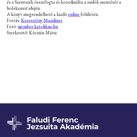
és a Szentszék összefogta és koordinálta a zsidók mentését a
holokauszt idején.
A könyv megrendelhető a kiadó
online
felületén.
Forrás:
Keresztény Mandiner
Fotó:
ujember.katolikus.hu
Szerkesztő: Kóczián Mária