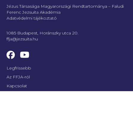
Jézus Társasága Magyarországi Rendtartománya – Faludi
Ferenc Jezsuita Akadémia
Adatvédelmi tájékoztató
1085 Budapest, Horánszky utca 20.
ffja@jezsuita.hu
Legfrissebb
Az FFJA-ról
Kapcsolat
Loyola Café