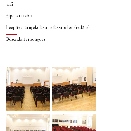
wifi
flipchart tábla
beépített árnyékolás a nyílászárókon (redőny)
Bösendorfer zongora