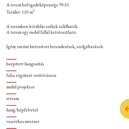
A terem befogadóképessége 90 fő.
2
Terület: 110 m
A teremben írótáblás székek találhatók.
A terem egy mobil fallal kettéosztható.
Igény szerint biztosított berendezések, szolgáltatások:
beépített hangosítás
falra rögzített vetítővászon
mobil projektor
stream
hang/képfelvétel
vezetékes internet