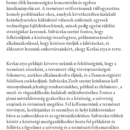
benne élők hasznosságára koncentrálni és egyben
kizsákmányolni azt. A természet erőforrásainak túlfogyasztása
komoly problémákat okoz, amelyek következtében kialakult
krízishelyzetekre különböző válaszok születnek: egyesek
technológiai fejlődésben bíznak, mások pedig egyéni túlélési
stratégiákat keresnek. Szilvácsku szerint fontos, hogy
felkészüljünk a közösségi összefogásra, példamutatással és
alkalmazkodással, hogy közösen viseljük a kihívásokat, és
áldozatot hozzunk embertársainkért, ahogy Kerkai atya is tette.
Kerkai atya példáját követve nekünk is felelősségünk, hogy a
természet részeként, a teremtett világ törvényszerűségeit
felismerve, azokhoz alkalmazkodva éljünk, és a Pannon-régióért
felelősen cselekedjünk. Szilvácsku Zsolt szerint kritikusan kell
viszonyulnunk jelenlegi rendszereinkhez, például az élelmiszer-, a
mező- és vízgazdálkodás kialakult működtetéséhez. Fontos a
jézusi mértékletesség gyakorlása és a közösség, a szövetség
erejének és örömének megélése. Fel kell ismernünk a természet
törvényeit, korlátjainkat és személyes és helyi küldetésünket
bízva az emberekben és az együttműködésben. Szilvácsku többek
között a közösségi mezőgazdálkodást hozta fel példaként és
felhívta a figyelmet a szövetség és a természeti folyamatokhoz