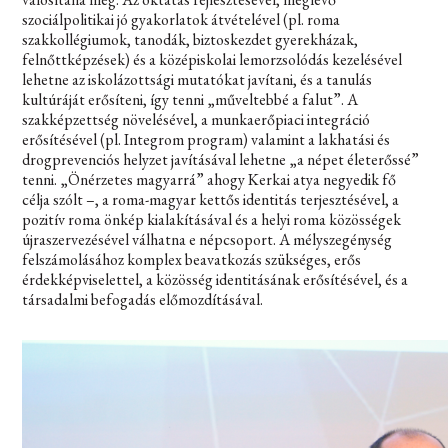
szociálpolitikai jó gyakorlatok átvételével (pl. roma
szakkollégiumok, tanodák, biztoskezdet gyerekházak,
felnőttképzések) és a középiskolai lemorzsolódás kezelésével
lehetne az iskolázottsági mutatókat javítani, és a tanulás
kultúráját erősíteni, így tenni „műveltebbé a falut”. A
szakképzettség növelésével, a munkaerőpiaci integráció
erősítésével (pl. Integrom program) valamint a lakhatási és
drogprevenciós helyzet javításával lehetne „a népet életerőssé”
tenni. „Önérzetes magyarrá” ahogy Kerkai atya negyedik fő
célja szólt –, a roma-magyar kettős identitás terjesztésével, a
pozitív roma önkép kialakításával és a helyi roma közösségek
újraszervezésével válhatna e népcsoport. A mélyszegénység
felszámolásához komplex beavatkozás szükséges, erős
érdekképviselettel, a közösség identitásának erősítésével, és a
társadalmi befogadás előmozdításával.