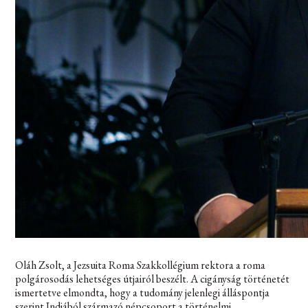
Oláh Zsolt, a Jezsuita Roma Szakkollégium rektora a roma
polgárosodás lehetséges útjairól beszélt. A cigányság történetét
ismertetve elmondta, hogy a tudomány jelenlegi álláspontja
szerint Indiából származó népcsoport a történelmi