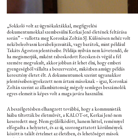
„Sokkoló volt az ügynökaktákkal, megfigyelési
dokumentumokkal szembesülni Kerkai Jenő életének feltárása
során” – vallotta meg Koronkai Zoltán SJ. Különösen nehéz volt
neki beleolvasni korabeli jezsuiták, vagy barátok, mint például
Takáts Ágoston jelentéseibe. Példája nyilván nem követendő, de
ha megismerjük, miként raboskodott Recsken és végül a fél
szemére megvakult, akkor jobban át lehet élni, hogy emberi
gyengeségből vállalta a beszervezést, miközben amúgy példás
keresztény életet élt. A dokumentumok szerint ugyanakkor
jelentéseiben igyekezett nem ártani másoknak – igaz, Koronkai
Zoltán szerint az állambiztonság mégoly semleges beszámolók
egyes elemeit is képes volt a maga javára használni.
A beszélgetésben elhangzott továbbá, hogy a kommunisták
hiába tiltották be életművét, a KALOT-ot, Kerkai Jenő nem
keseredett meg. Nem gyűlölködött, hanem hittel, reménnyel
elfogadta a helyzetet, és az új, szorongattatott körülmények
között is talált értelmet az életében, és lehetőséget mások