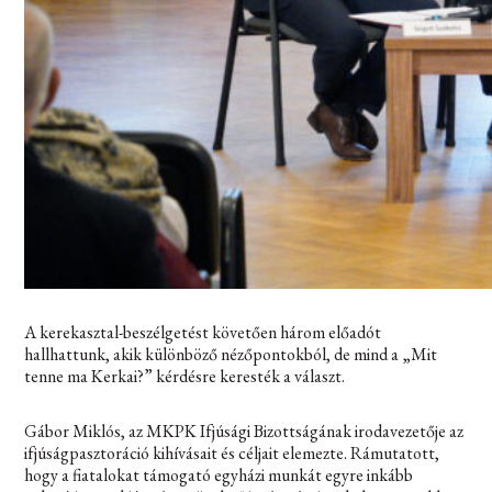
A kerekasztal-beszélgetést követően három előadót
hallhattunk, akik különböző nézőpontokból, de mind a „Mit
tenne ma Kerkai?” kérdésre keresték a választ.
Gábor Miklós, az MKPK Ifjúsági Bizottságának irodavezetője az
ifjúságpasztoráció kihívásait és céljait elemezte. Rámutatott,
hogy a fiatalokat támogató egyházi munkát egyre inkább