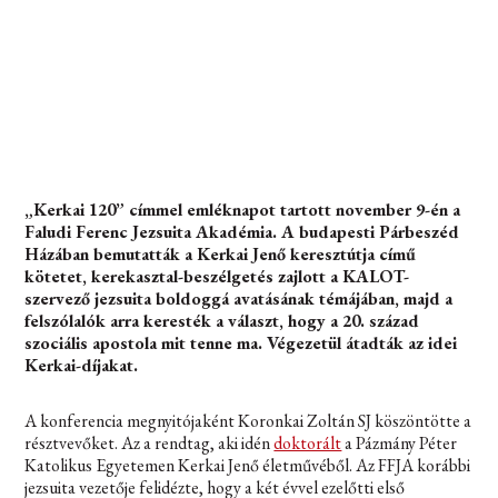
„Kerkai 120” címmel emléknapot tartott november 9-én a
Faludi Ferenc Jezsuita Akadémia. A budapesti Párbeszéd
Házában bemutatták a Kerkai Jenő keresztútja című
kötetet, kerekasztal-beszélgetés zajlott a KALOT-
szervező jezsuita boldoggá avatásának témájában, majd a
felszólalók arra keresték a választ, hogy a 20. század
szociális apostola mit tenne ma. Végezetül átadták az idei
Kerkai-díjakat.
A konferencia megnyitójaként Koronkai Zoltán SJ köszöntötte a
résztvevőket. Az a rendtag, aki idén
doktorált
a Pázmány Péter
Katolikus Egyetemen Kerkai Jenő életművéből. Az FFJA korábbi
jezsuita vezetője felidézte, hogy a két évvel ezelőtti első