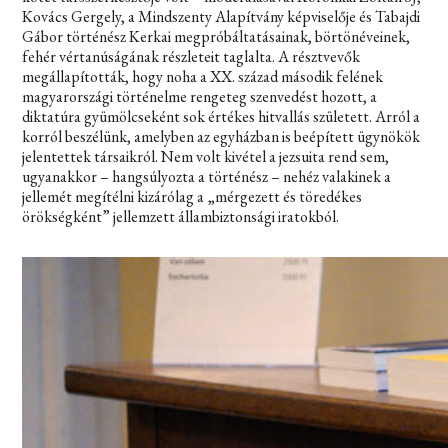
Kovács Gergely, a Mindszenty Alapítvány képviselője és Tabajdi
Gábor történész Kerkai megpróbáltatásainak, börtönéveinek,
fehér vértanúságának részleteit taglalta. A résztvevők
megállapították, hogy noha a XX. század második felének
magyarországi történelme rengeteg szenvedést hozott, a
diktatúra gyümölcseként sok értékes hitvallás született. Arról a
korról beszélünk, amelyben az egyházban is beépített ügynökök
jelentettek társaikról. Nem volt kivétel a jezsuita rend sem,
ugyanakkor – hangsúlyozta a történész – nehéz valakinek a
jellemét megítélni kizárólag a „mérgezett és töredékes
örökségként” jellemzett állambiztonsági iratokból.