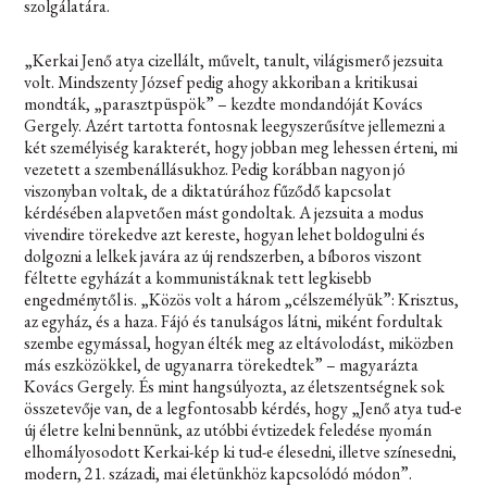
szolgálatára.
„Kerkai Jenő atya cizellált, művelt, tanult, világismerő jezsuita
volt. Mindszenty József pedig ahogy akkoriban a kritikusai
mondták, „parasztpüspök” – kezdte mondandóját Kovács
Gergely. Azért tartotta fontosnak leegyszerűsítve jellemezni a
két személyiség karakterét, hogy jobban meg lehessen érteni, mi
vezetett a szembenállásukhoz. Pedig korábban nagyon jó
viszonyban voltak, de a diktatúrához fűződő kapcsolat
kérdésében alapvetően mást gondoltak. A jezsuita a modus
vivendire törekedve azt kereste, hogyan lehet boldogulni és
dolgozni a lelkek javára az új rendszerben, a bíboros viszont
féltette egyházát a kommunistáknak tett legkisebb
engedménytől is. „Közös volt a három „célszemélyük”: Krisztus,
az egyház, és a haza. Fájó és tanulságos látni, miként fordultak
szembe egymással, hogyan élték meg az eltávolodást, miközben
más eszközökkel, de ugyanarra törekedtek” – magyarázta
Kovács Gergely. És mint hangsúlyozta, az életszentségnek sok
összetevője van, de a legfontosabb kérdés, hogy „Jenő atya tud-e
új életre kelni bennünk, az utóbbi évtizedek feledése nyomán
elhomályosodott Kerkai-kép ki tud-e élesedni, illetve színesedni,
modern, 21. századi, mai életünkhöz kapcsolódó módon”.