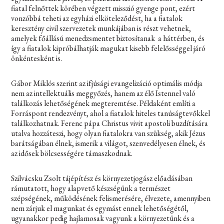
fiatal felnőttek körében végzett misszió gyenge pont, ezért
vonzóbbá teheti az egyházi elköteleződést, ha a fiatalok
keresztény civil szervezetek munkájában is részt vehetnek,
amelyek főállású menedzsmentet biztosítanak a háttérben, és
így a fiatalok kipróbálhatják magukat kisebb felelősséggel járó
önkéntesként is.
Gábor Miklós szerint az ifjúsági evangelizáció optimális módja
nem az intellektuális meggyőzés, hanem az élő Istennel való
találkozás lehetőségének megteremtése. Példaként említi a
Forráspont rendezvényt, ahol a fiatalok hiteles tanúságtevőkkel
találkozhatnak. Ferenc pápa Christus vivit apostoli buzdítására
utalva hozzáteszi, hogy olyan fiatalokra van szükség, akik Jézus
barátságában élnek, ismerik a világot, szenvedélyesen élnek, és
az idősek bölcsességére támaszkodnak.
Szilvácsku Zsolt tájépítész és környezetjogász előadásában
rámutatott, hogy alapvető készségünk a természet
szépségének, működésének felismerésére, élvezete, amennyiben
nem zárjuk el magunkat és egymást ennek lehetőségétől,
ugyanakkor pedig hajlamosak vagyunk a környezetünk és a