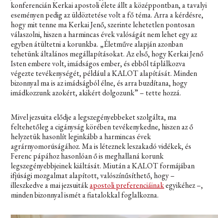
konferencián Kerkai apostoli élete állt a középpontban, a tavalyi
eseményen pedig az üldöztetése volt a fő téma. Arra a kérdésre,
hogy mit tenne ma Kerkai Jenő, szerinte lehetetlen pontosan
válaszolni, hiszen a harmincas évek valóságát nem lehet egy az
egyben átültetni a korunkba. „Életműve alapján azonban
tehetünk általános megállapításokat. Az első, hogy Kerkai Jenő
Isten embere volt, imádságos ember, és ebből táplálkozva
végezte tevékenységét, például a KALOT alapítását. Minden
bizonnyal ma is az imádságból élne, és arra buzdítana, hogy
imádkozzunk azokért, akikért dolgozunk” – tette hozzá.
Mivel jezsuita elődje a legszegényebbeket szolgálta, ma
feltehetőleg a cigányság körében tevékenykedne, hiszen az ő
helyzetük hasonlít leginkább a harmincas évek
agrárnyomorúságához. Ma is léteznek leszakadó vidékek, és
Ferenc pápához hasonlóan ő is meghallaná korunk
legszegényebbjeinek kiáltását. Miután a KALOT formájában
ifjúsági mozgalmat alapított, valószínűsíthető, hogy –
illeszkedve a mai jezsuiták
apostoli preferenciáinak
egyikéhez –,
minden bizonnyal ismét a fiatalokkal foglalkozna.