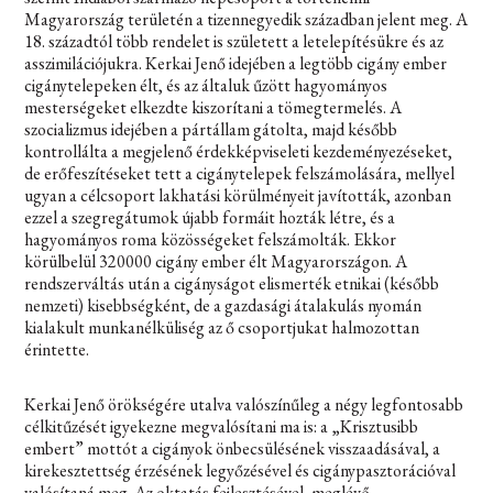
Magyarország területén a tizennegyedik században jelent meg. A
18. századtól több rendelet is született a letelepítésükre és az
asszimilációjukra. Kerkai Jenő idejében a legtöbb cigány ember
cigánytelepeken élt, és az általuk űzött hagyományos
mesterségeket elkezdte kiszorítani a tömegtermelés. A
szocializmus idejében a pártállam gátolta, majd később
kontrollálta a megjelenő érdekképviseleti kezdeményezéseket,
de erőfeszítéseket tett a cigánytelepek felszámolására, mellyel
ugyan a célcsoport lakhatási körülményeit javították, azonban
ezzel a szegregátumok újabb formáit hozták létre, és a
hagyományos roma közösségeket felszámolták. Ekkor
körülbelül 320000 cigány ember élt Magyarországon. A
rendszerváltás után a cigányságot elismerték etnikai (később
nemzeti) kisebbségként, de a gazdasági átalakulás nyomán
kialakult munkanélküliség az ő csoportjukat halmozottan
érintette.
Kerkai Jenő örökségére utalva valószínűleg a négy legfontosabb
célkitűzését igyekezne megvalósítani ma is: a „Krisztusibb
embert” mottót a cigányok önbecsülésének visszaadásával, a
kirekesztettség érzésének legyőzésével és cigánypasztorációval
valósítaná meg. Az oktatás fejlesztésével, meglévő