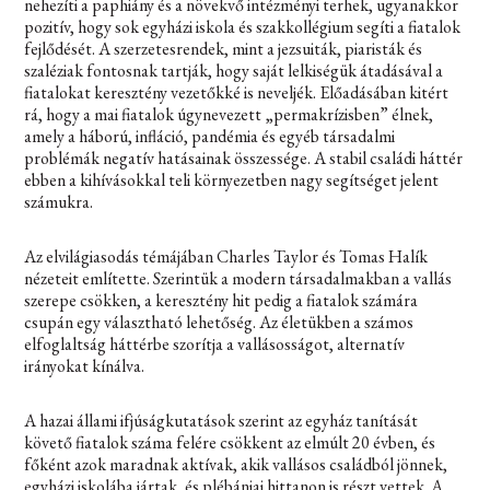
nehezíti a paphiány és a növekvő intézményi terhek, ugyanakkor
pozitív, hogy sok egyházi iskola és szakkollégium segíti a fiatalok
fejlődését. A szerzetesrendek, mint a jezsuiták, piaristák és
szaléziak fontosnak tartják, hogy saját lelkiségük átadásával a
fiatalokat keresztény vezetőkké is neveljék. Előadásában kitért
rá, hogy a mai fiatalok úgynevezett „permakrízisben” élnek,
amely a háború, infláció, pandémia és egyéb társadalmi
problémák negatív hatásainak összessége. A stabil családi háttér
ebben a kihívásokkal teli környezetben nagy segítséget jelent
számukra.
Az elvilágiasodás témájában Charles Taylor és Tomas Halík
nézeteit említette. Szerintük a modern társadalmakban a vallás
szerepe csökken, a keresztény hit pedig a fiatalok számára
csupán egy választható lehetőség. Az életükben a számos
elfoglaltság háttérbe szorítja a vallásosságot, alternatív
irányokat kínálva.
A hazai állami ifjúságkutatások szerint az egyház tanítását
követő fiatalok száma felére csökkent az elmúlt 20 évben, és
főként azok maradnak aktívak, akik vallásos családból jönnek,
egyházi iskolába jártak, és plébániai hittanon is részt vettek. A