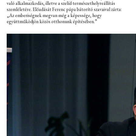
való alkalmazkodás, illetve a szelíd természethelyreállítás
szemléletére. Előadását Ferenc pápa bátorító szavaival zárta:
„Az emberiségnek megvan még a képessége, hogy
együttműködjön közös otthonunk építésében.”