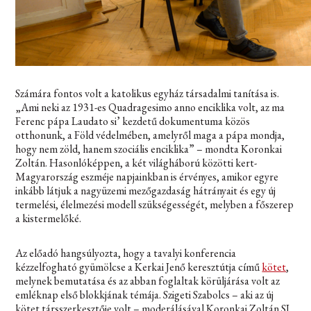
Számára fontos volt a katolikus egyház társadalmi tanítása is.
„Ami neki az 1931-es Quadragesimo anno enciklika volt, az ma
Ferenc pápa Laudato si’ kezdetű dokumentuma közös
otthonunk, a Föld védelmében, amelyről maga a pápa mondja,
hogy nem zöld, hanem szociális enciklika” – mondta Koronkai
Zoltán. Hasonlóképpen, a két világháború közötti kert-
Magyarország eszméje napjainkban is érvényes, amikor egyre
inkább látjuk a nagyüzemi mezőgazdaság hátrányait és egy új
termelési, élelmezési modell szükségességét, melyben a főszerep
a kistermelőké.
Az előadó hangsúlyozta, hogy a tavalyi konferencia
kézzelfogható gyümölcse a Kerkai Jenő keresztútja című
kötet
,
melynek bemutatása és az abban foglaltak körüljárása volt az
emléknap első blokkjának témája. Szigeti Szabolcs – aki az új
kötet társszerkesztője volt – moderálásával Koronkai Zoltán SJ,