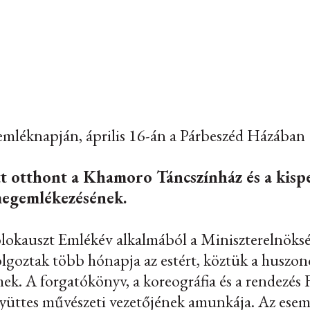
mléknapján, április 16-án a Párbeszéd Házában
t otthont a Khamoro Táncszínház és a kispe
megemlékezésének.
okauszt Emlékév alkalmából a Miniszterelnöksé
goztak több hónapja az estért, köztük a huszon
mek. A forgatókönyv, a koreográfia és a rendezés 
ttes művészeti vezetőjének amunkája. Az esemé