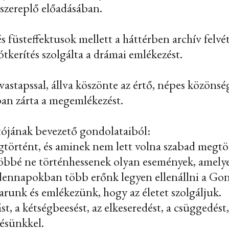
 szereplő előadásában.
és füsteffektusok mellett a háttérben archív felvét
tkerítés szolgálta a drámai emlékezést.
vastapssal, állva köszönte az értő, népes közöns
ban zárta a megemlékezést.
ójának bevezető gondolataiból:
történt, és aminek nem lett volna szabad megtö
öbbé ne történhessenek olyan események, amely
ennapokban több erőnk legyen ellenállni a Go
runk és emlékezünk, hogy az életet szolgáljuk.
t, a kétségbeesést, az elkeseredést, a csüggedést
zésünkkel.