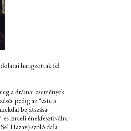
ndolatai hangzottak fel
a meg a drámai események
zését pedig az “este a
rmekdal bejátszása
es izraeli énekfesztiválra
 Sel Hazav) szóló dala