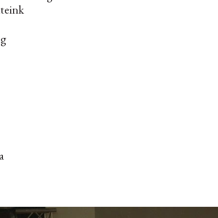
tteink
og
a