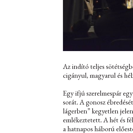
Az indító teljes sötétség
cigányul, magyarul és hé
Egy ifjú szerelmespár egy
sorát. A gonosz ébredését 
lágerben” kegyetlen jelen
emlékeztetett. A hét és f
a hatnapos háború előesté