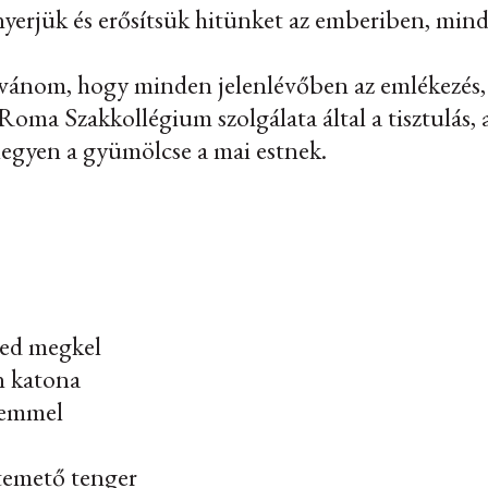
yerjük és erősítsük hitünket az emberiben, min
ívánom, hogy minden jelenlévőben az emlékezés
 Roma Szakkollégium szolgálata által a tisztulás, 
egyen a gyümölcse a mai estnek.
red megkel
 katona
zemmel
temető tenger