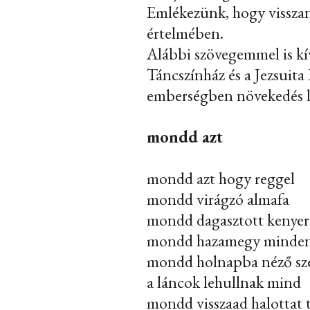
Emlékezünk, hogy visszan
értelmében.
Alábbi szövegemmel is k
Táncszínház és a Jezsuita
emberségben növekedés l
mondd azt
mondd azt hogy reggel
mondd virágzó almafa
mondd dagasztott kenye
mondd hazamegy minden
mondd holnapba néző s
a láncok lehullnak mind
mondd visszaad halottat 