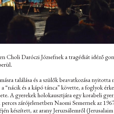
ben Choli Daróczi Józsefnek a tragédiát idéző go
berül.
másra találása és a szülők beavatkozása nyitott
a “nácik és a kápó tánca” követte, a foglyok érke
ete. A gyerekek holokausztjára egy korabeli gye
él perces zárójelenetben Naomi Semernek az 1967-
jén készített, az
arany Jeruzsálem
ről (Jerusalaim