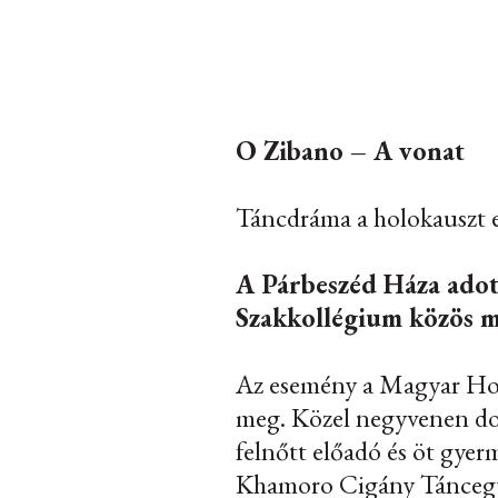
O Zibano – A vonat
Táncdráma a holokauszt e
A Párbeszéd Háza adot
Szakkollégium közös 
Az esemény a Magyar Hol
meg. Közel negyvenen dol
felnőtt előadó és öt gyer
Khamoro Cigány Táncegyü