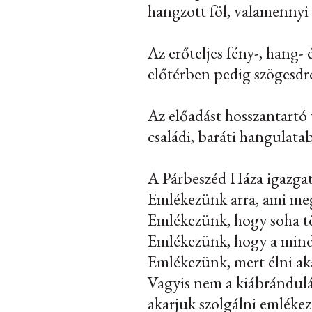
hangzott föl, valamennyi
Az erőteljes fény-, hang- 
előtérben pedig szögesdró
Az előadást hosszantartó 
családi, baráti hangulata
A Párbeszéd Háza igazgat
Emlékezünk arra, ami meg
Emlékezünk, hogy soha t
Emlékezünk, hogy a mind
Emlékezünk, mert élni aka
Vagyis nem a kiábrándulás
akarjuk szolgálni emléke