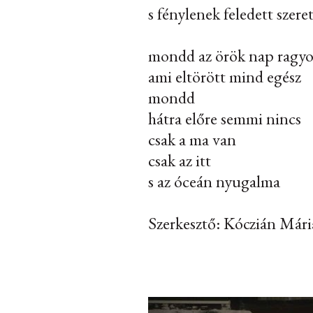
s fénylenek feledett szere
mondd az örök nap ragy
ami eltörött mind egész
mondd
hátra előre semmi nincs
csak a ma van
csak az itt
s az óceán nyugalma
Szerkesztő: Kóczián Mári