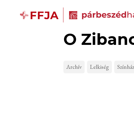
O Zibano
Archív
Lelkiség
Színhá