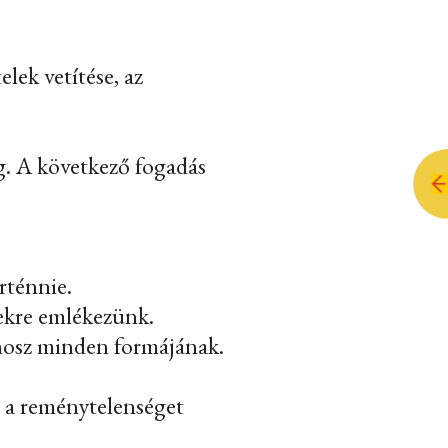
elek vetítése, az
ég. A következő fogadás
rténnie.
ekre emlékezünk.
nosz minden formájának.
, a reménytelenséget