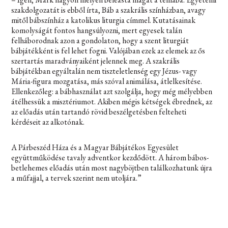
szakdolgozatát is ebből írta,
Báb a szakrális színházban, avagy
mitől bábszínház a katolikus liturgia
címmel. Kutatásainak
komolyságát fontos hangsúlyozni, mert egyesek talán
felháborodnak azon a gondolaton, hogy a szent liturgiát
bábjátékként is fel lehet fogni. Valójában ezek az elemek az ős
szertartás maradványaiként jelennek meg. A szakrális
bábjátékban egyáltalán nem tiszteletlenség egy Jézus- vagy
Mária-figura mozgatása, más szóval animálása, átlelkesítése.
Ellenkezőleg: a bábhasználat azt szolgálja, hogy még mélyebben
átélhessük a misztériumot. Akiben mégis kétségek ébrednek, az
az előadás után tartandó rövid beszélgetésben felteheti
kérdéseit az alkotónak.
A Párbeszéd Háza és a Magyar Bábjátékos Egyesület
együttműködése tavaly adventkor kezdődött. A három bábos-
betlehemes előadás után most nagyböjtben találkozhatunk újra
a műfajjal, a tervek szerint nem utoljára.”