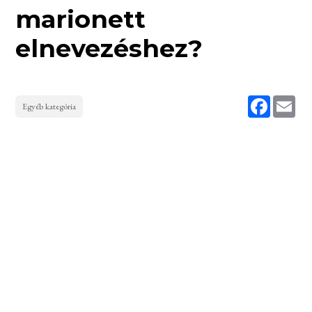
marionett
elnevezéshez?
Faceboo
Ema
Egyéb kategória