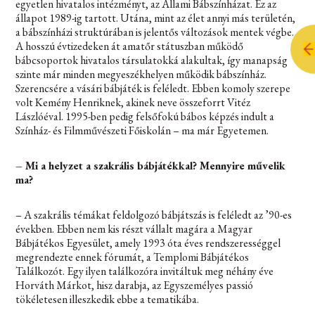
egyetlen hivatalos intézményt, az Állami Bábszínházat. Ez az
állapot 1989-ig tartott. Utána, mint az élet annyi más területén,
a bábszínházi struktúrában is jelentős változások mentek végbe.
A hosszú évtizedeken át amatőr státuszban működő
bábcsoportok hivatalos társulatokká alakultak, így manapság
szinte már minden megyeszékhelyen működik bábszínház.
Szerencsére a vásári bábjáték is feléledt. Ebben komoly szerepe
volt Kemény Henriknek, akinek neve összeforrt Vitéz
Lászlóéval. 1995-ben pedig felsőfokú bábos képzés indult a
Színház- és Filmművészeti Főiskolán – ma már Egyetemen.
– Mi a helyzet a szakrális bábjátékkal? Mennyire művelik
ma?
– A szakrális témákat feldolgozó bábjátszás is feléledt az ’90-es
években. Ebben nem kis részt vállalt magára a Magyar
Bábjátékos Egyesület, amely 1993 óta éves rendszerességgel
megrendezte ennek fórumát, a Templomi Bábjátékos
Találkozót. Egy ilyen találkozóra invitáltuk meg néhány éve
Horváth Márkot, hisz darabja, az Egyszemélyes passió
tökéletesen illeszkedik ebbe a tematikába.