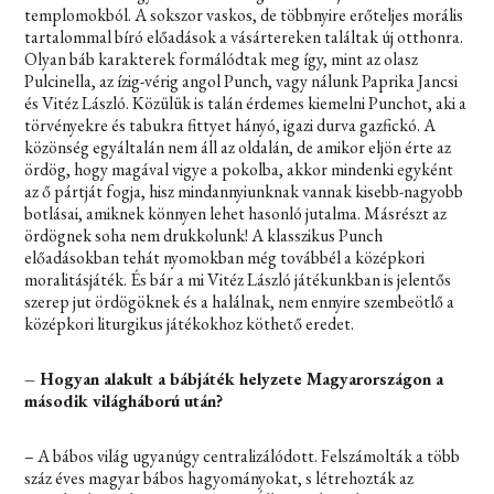
templomokból. A sokszor vaskos, de többnyire erőteljes morális
tartalommal bíró előadások a vásártereken találtak új otthonra.
Olyan báb karakterek formálódtak meg így, mint az olasz
Pulcinella, az ízig-vérig angol Punch, vagy nálunk Paprika Jancsi
és Vitéz László. Közülük is talán érdemes kiemelni Punchot, aki a
törvényekre és tabukra fittyet hányó, igazi durva gazfickó. A
közönség egyáltalán nem áll az oldalán, de amikor eljön érte az
ördög, hogy magával vigye a pokolba, akkor mindenki egyként
az ő pártját fogja, hisz mindannyiunknak vannak kisebb-nagyobb
botlásai, amiknek könnyen lehet hasonló jutalma. Másrészt az
ördögnek soha nem drukkolunk! A klasszikus Punch
előadásokban tehát nyomokban még továbbél a középkori
moralitásjáték. És bár a mi Vitéz László játékunkban is jelentős
szerep jut ördögöknek és a halálnak, nem ennyire szembeötlő a
középkori liturgikus játékokhoz köthető eredet.
– Hogyan alakult a bábjáték helyzete Magyarországon a
második világháború után?
– A bábos világ ugyanúgy centralizálódott. Felszámolták a több
száz éves magyar bábos hagyományokat, s létrehozták az