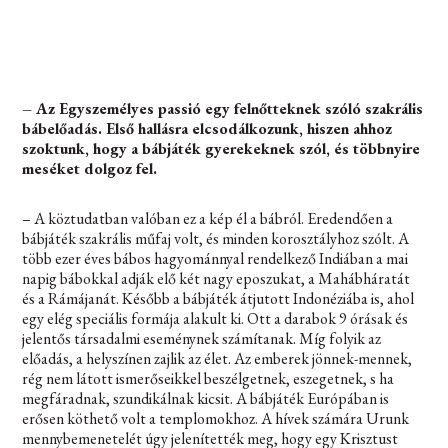
– Az Egyszemélyes passió egy felnőtteknek szóló szakrális
bábelőadás. Első hallásra elcsodálkozunk, hiszen ahhoz
szoktunk, hogy a bábjáték gyerekeknek szól, és többnyire
meséket dolgoz fel.
– A köztudatban valóban ez a kép él a bábról. Eredendően a
bábjáték szakrális műfaj volt, és minden korosztályhoz szólt. A
több ezer éves bábos hagyománnyal rendelkező Indiában a mai
napig bábokkal adják elő két nagy eposzukat, a Mahábháratát
és a Rámájanát. Később a bábjáték átjutott Indonéziába is, ahol
egy elég speciális formája alakult ki. Ott a darabok 9 órásak és
jelentős társadalmi eseménynek számítanak. Míg folyik az
előadás, a helyszínen zajlik az élet. Az emberek jönnek-mennek,
rég nem látott ismerőseikkel beszélgetnek, eszegetnek, s ha
megfáradnak, szundikálnak kicsit. A bábjáték Európában is
erősen köthető volt a templomokhoz. A hívek számára Urunk
mennybemenetelét úgy jelenítették meg, hogy egy Krisztust