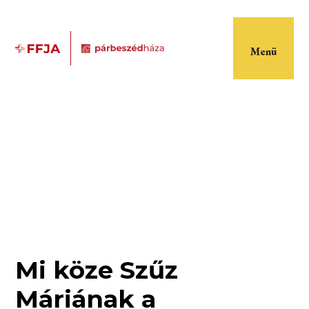
Menü
Mi köze Szűz
Máriának a