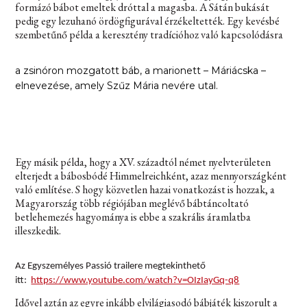
formázó bábot emeltek dróttal a magasba. A Sátán bukását
pedig egy lezuhanó ördögfigurával érzékeltették. Egy kevésbé
szembetűnő példa a keresztény tradícióhoz való kapcsolódásra
a zsinóron mozgatott báb, a marionett – Máriácska –
elnevezése, amely Szűz Mária nevére utal.
Egy másik példa, hogy a XV. századtól német nyelvterületen
elterjedt a bábosbódé
Himmelreich
ként, azaz mennyországként
való említése. S hogy közvetlen hazai vonatkozást is hozzak, a
Magyarország több régiójában meglévő bábtáncoltató
betlehemezés hagyománya is ebbe a szakrális áramlatba
illeszkedik.
Az Egyszemélyes Passió trailere megtekinthető
itt:
https://www.youtube.com/watch?v=OIzIayGq-q8
Idővel aztán az egyre inkább elvilágiasodó bábjáték kiszorult a