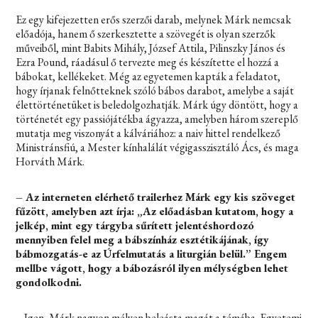
Ez egy kifejezetten erős szerzői darab, melynek Márk nemcsak
előadója, hanem ő szerkesztette a szövegét is olyan szerzők
műveiből, mint Babits Mihály, József Attila, Pilinszky János és
Ezra Pound, ráadásul ő tervezte meg és készítette el hozzá a
bábokat, kellékeket. Még az egyetemen kapták a feladatot,
hogy írjanak felnőtteknek szóló bábos darabot, amelybe a saját
élettörténetüket is beledolgozhatják. Márk úgy döntött, hogy a
történetét egy passiójátékba ágyazza, amelyben három szereplő
mutatja meg viszonyát a kálváriához: a naiv hittel rendelkező
Ministránsfiú, a Mester kínhalálát végigasszisztáló Ács, és maga
Horváth Márk.
– Az interneten elérhető trailerhez Márk egy kis szöveget
fűzött, amelyben azt írja: „Az előadásban kutatom, hogy a
jelkép, mint egy tárgyba sűrített jelentéshordozó
mennyiben felel meg a bábszínház esztétikájának, így
bábmozgatás-e az Úrfelmutatás a liturgián belül.” Engem
mellbe vágott, hogy a bábozásról ilyen mélységben lehet
gondolkodni.
– Igen, Márk nagyon mélyen beleásta magát a témába. Egyetemi