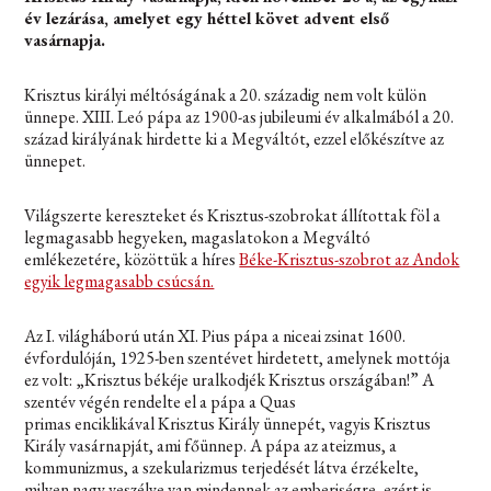
év lezárása, amelyet egy héttel követ advent első
vasárnapja.
Krisztus királyi méltóságának a 20. századig nem volt külön
ünnepe. XIII. Leó pápa az 1900-as jubileumi év alkalmából a 20.
század királyának hirdette ki a Megváltót, ezzel előkészítve az
ünnepet.
Világszerte kereszteket és Krisztus-szobrokat állítottak föl a
legmagasabb hegyeken, magaslatokon a Megváltó
emlékezetére, közöttük a híres
Béke-Krisztus-szobrot az Andok
egyik legmagasabb csúcsán.
Az I. világháború után XI. Pius pápa a niceai zsinat 1600.
évfordulóján, 1925-ben szentévet hirdetett, amelynek mottója
ez volt: „
Krisztus békéje uralkodjék Krisztus országában!
” A
szentév végén rendelte el a pápa a
Quas
primas encikliká
val Krisztus Király ünnepét, vagyis Krisztus
Király vasárnapját, ami főünnep. A pápa az ateizmus, a
kommunizmus, a szekularizmus terjedését látva érzékelte,
milyen nagy veszélye van mindennek az emberiségre, ezért is