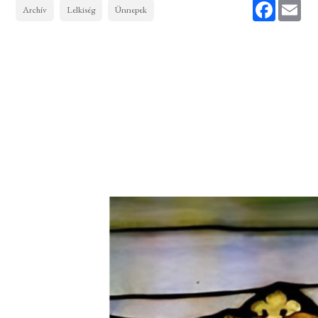
Faceboo
Ema
Archív
Lelkiség
Ünnepek