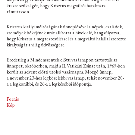
érezte szükségét, hogy Krisztus megváltói hatalmára
rámutasson.
Krisztus királyi méltóságának ünneplésével a népek, családok,
személyek békéjének urát állította a hívek elé, hangsúlyozva,
hogy Krisztus a megtestesüléssel és a megváltó halállal szerezte
királyságát a világ üdvösségére.
Eredetileg a Mindenszentek előtti vasárnapon tartották az
ünnepet, októberben, majd a II. Vatikáni Zsinat után, 1969-ben
került az advent előtti utolsó vasárnapra. Mozgó ünnep,
a november 23-hoz legközelebbi vasárnap, tehát november 20-
a a legkorábbi, és 26-a a legkésőbbi időpontja.
Forrás
Kép