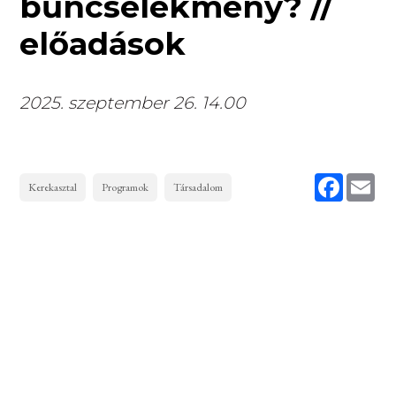
bűncselekmény? //
előadások
2025. szeptember 26. 14.00
Faceboo
Ema
Kerekasztal
Programok
Társadalom