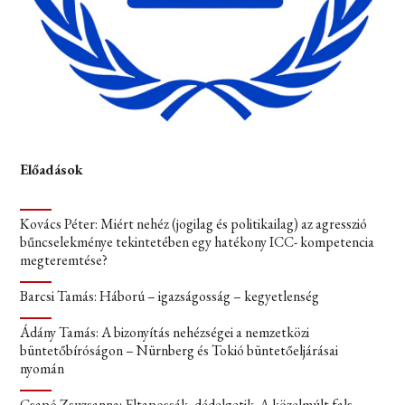
Előadások
Kovács Péter: Miért nehéz (jogilag és politikailag) az agresszió
bűncselekménye tekintetében egy hatékony ICC- kompetencia
megteremtése?
Barcsi Tamás: Háború – igazságosság – kegyetlenség
Ádány Tamás: A bizonyítás nehézségei a nemzetközi
büntetőbíróságon – Nürnberg és Tokió büntetőeljárásai
nyomán
Csapó Zsuzsanna: Eltapossák, dédelgetik. A közelmúlt fals