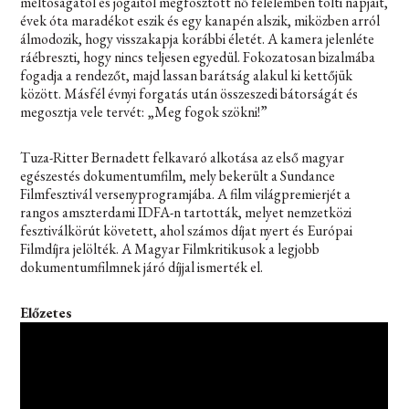
méltóságától és jogaitól megfosztott nő félelemben tölti napjait,
évek óta maradékot eszik és egy kanapén alszik, miközben arról
álmodozik, hogy visszakapja korábbi életét. A kamera jelenléte
ráébreszti, hogy nincs teljesen egyedül. Fokozatosan bizalmába
fogadja a rendezőt, majd lassan barátság alakul ki kettőjük
között. Másfél évnyi forgatás után összeszedi bátorságát és
megosztja vele tervét: „Meg fogok szökni!”
Tuza-Ritter Bernadett felkavaró alkotása az első magyar
egészestés dokumentumfilm, mely bekerült a Sundance
Filmfesztivál versenyprogramjába. A film világpremierjét a
rangos amszterdami IDFA-n tartották, melyet nemzetközi
fesztiválkörút követett, ahol számos díjat nyert és Európai
Filmdíjra jelölték. A Magyar Filmkritikusok a legjobb
dokumentumfilmnek járó díjjal ismerték el.
Előzetes