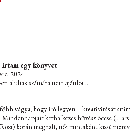
l írtam egy könyvet
erc, 2024
en aluliak számára nem ajánlott.
főbb vágya, hogy író legyen – kreativitását anim
 Mindennapjait kétbalkezes bűvész öccse (Hárs B
 Rozi) korán meghalt, női mintaként kissé mere