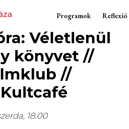
Programok
Reflexió
ra: Véletlenül
y könyvet //
ilmklub //
Kultcafé
szerda, 18.00