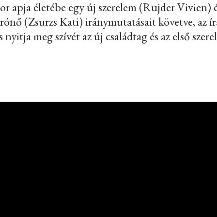
or apja életébe egy új szerelem (Rujder Vivien) 
nő (Zsurzs Kati) iránymutatásait követve, az ír
és nyitja meg szívét az új családtag és az első sz