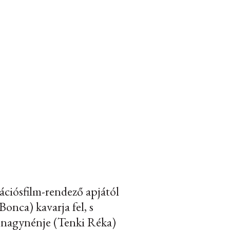
ációsfilm-rendező apjától
onca) kavarja fel, s
v nagynénje (Tenki Réka)