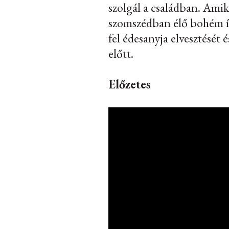
szolgál a családban. Amik
szomszédban élő bohém író
fel édesanyja elvesztését 
előtt.
Előzetes