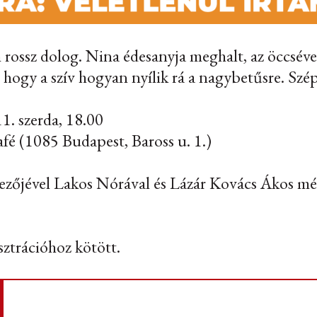
rossz dolog. Nina édesanyja meghalt, az öccséve
, hogy a szív hogyan nyílik rá a nagybetűsre. Szé
11. szerda, 18.00
afé (1085 Budapest, Baross u. 1.)
ndezőjével Lakos Nórával és Lázár Kovács Ákos m
sztrációhoz kötött.