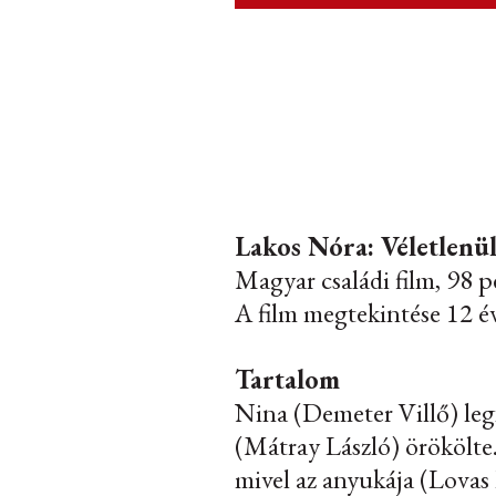
Lakos Nóra: Véletlenü
Magyar családi film, 98 p
A film megtekintése 12 év
Tartalom
Nina (Demeter Villő) leg
(Mátray László) örökölte.
mivel az anyukája (Lovas