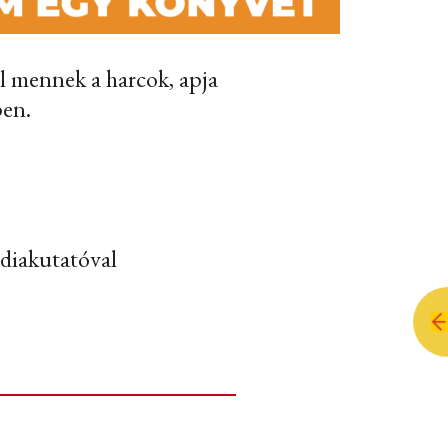
l mennek a harcok, apja
pen.
édiakutatóval