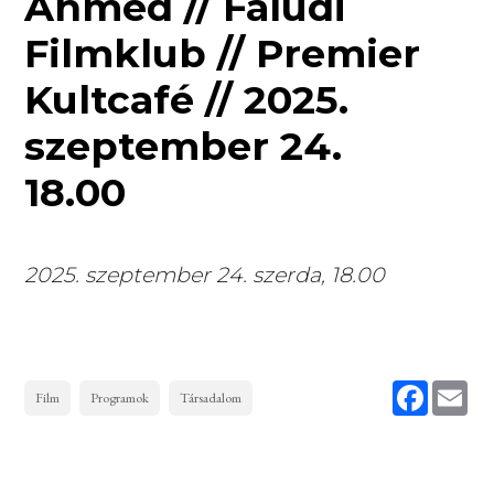
Ahmed // Faludi
Filmklub // Premier
Kultcafé // 2025.
szeptember 24.
18.00
2025. szeptember 24. szerda, 18.00
Faceboo
Ema
Film
Programok
Társadalom