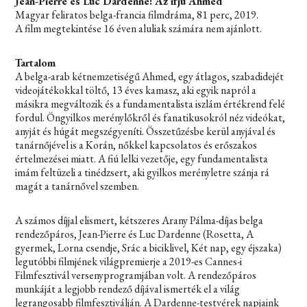
Jean-Pierre és Luc Dardenne: Az ifjú Ahmed
Magyar feliratos belga-francia filmdráma, 81 perc, 2019.
A film megtekintése 16 éven aluliak számára nem ajánlott.
Tartalom
A belga-arab kétnemzetiségű Ahmed, egy átlagos, szabadidejét
videojátékokkal töltő, 13 éves kamasz, aki egyik napról a
másikra megváltozik és a fundamentalista iszlám értékrend felé
fordul. Öngyilkos merénylőkről és fanatikusokról néz videókat,
anyját és húgát megszégyeníti. Összetűzésbe kerül anyjával és
tanárnőjével is a Korán, nőkkel kapcsolatos és erőszakos
értelmezései miatt. A fiú lelki vezetője, egy fundamentalista
imám feltüzeli a tinédzsert, aki gyilkos merényletre szánja rá
magát a tanárnővel szemben.
A számos díjjal elismert, kétszeres Arany Pálma-díjas belga
rendezőpáros, Jean-Pierre és Luc Dardenne (Rosetta, A
gyermek, Lorna csendje, Srác a biciklivel, Két nap, egy éjszaka)
legutóbbi filmjének világpremierje a 2019-es Cannes-i
Filmfesztivál versenyprogramjában volt. A rendezőpáros
munkáját a legjobb rendező díjával ismerték el a világ
legrangosabb filmfesztiválján. A Dardenne-testvérek napjaink