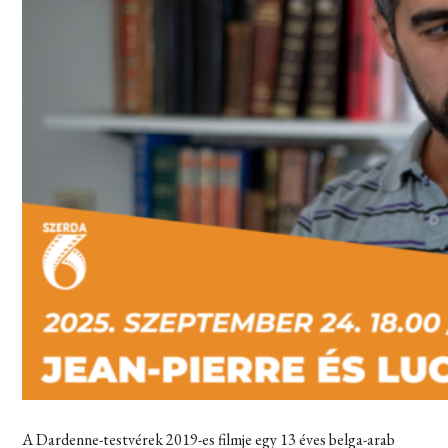
A Dardenne-testvérek 2019-es filmje egy 13 éves belga-arab