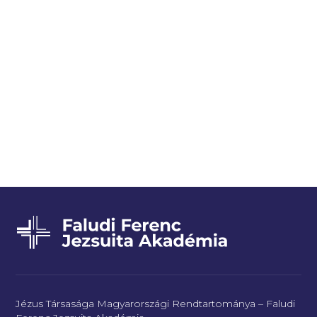
Jézus Társasága Magyarországi Rendtartománya – Faludi