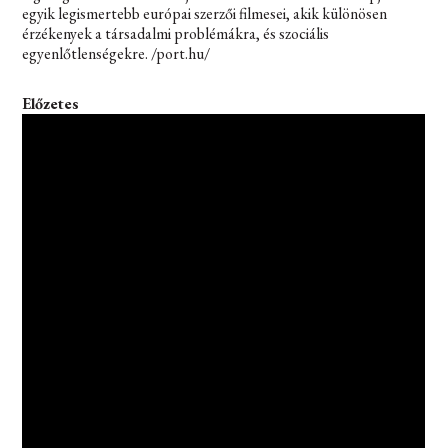
egyik legismertebb európai szerzői filmesei, akik különösen
érzékenyek a társadalmi problémákra, és szociális
egyenlőtlenségekre. /port.hu/
Előzetes