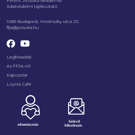
Ferenc Jezsuita Akadémia
Adatvédelmi tájékoztató
1085 Budapest, Horánszky utca 20.
ffja@jezsuita.hu
Legfrissebb
Az FFJA-ról
Kapcsolat
Loyola Café