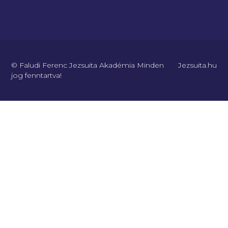
© Faludi Ferenc Jezsuita Akadémia Minden
Jezsuita.hu
jog fenntartva!