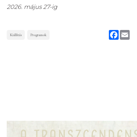
2026. május 27-ig
Faceboo
Ema
Kiállítás
Programok