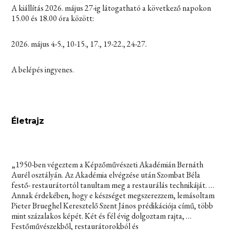
A kiállítás 2026. május 27-ig látogatható a következő napokon
15.00 és 18.00 óra között:
2026. május 4-5., 10-15., 17., 19-22., 24-27.
A belépés ingyenes.
Életrajz
„1950-ben végeztem a Képzőművészeti Akadémián Bernáth
Aurél osztályán. Az Akadémia elvégzése után Szombat Béla
festő- restaurátortól tanultam meg a restaurálás technikáját. …
Annak érdekében, hogy e készséget megszerezzem, lemásoltam
Pieter Brueghel Keresztelő Szent János prédikációja című, több
mint százalakos képét. Két és fél évig dolgoztam rajta, …
Festőművészekből, restaurátorokból és