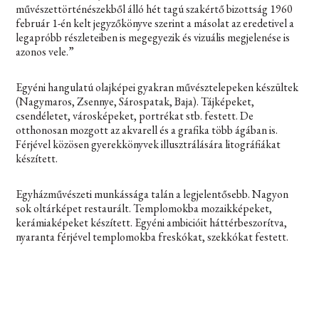
művészettörténészekből álló hét tagú szakértő bizottság 1960
február 1-én kelt jegyzőkönyve szerint a másolat az eredetivel a
legapróbb részleteiben is megegyezik és vizuális megjelenése is
azonos vele.”
Egyéni hangulatú olajképei gyakran művésztelepeken készültek
(Nagymaros, Zsennye, Sárospatak, Baja). Tájképeket,
csendéletet, városképeket, portrékat stb. festett. De
otthonosan mozgott az akvarell és a grafika több ágában is.
Férjével közösen gyerekkönyvek illusztrálására litográfiákat
készített.
Egyházművészeti munkássága talán a legjelentősebb. Nagyon
sok oltárképet restaurált. Templomokba mozaikképeket,
kerámiaképeket készített. Egyéni ambicióit háttérbeszorítva,
nyaranta férjével templomokba freskókat, szekkókat festett.