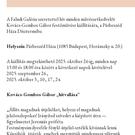
A Faludi Galéria szeretettel hív minden művészetkedvelőt
Kovács-Gombos Gábor festőművész kiállítására, a Párbeszéd
Háza Dísztermébe.
Helyszín
: Párbeszéd Háza (1085 Budapest, Horánszky u. 20.)
A kiállítás megtekinthető 2025. október 26-ig, minden nap
15.00 és 18.00 óra között a következő napok kivételével:
2025. szeptember 26.,
2025. október 3., 10., 17., 24.
Kovács-Gombos Gábor „hitvallása”
„Állíts magadnak útjelzőket, helyezz el magadnak
jelzőoszlopokat! Irányítsd szívedet a kiépített útra —
ﬁgyelmeztet Jeremiás próféta.
Festményeim ilyesféle fénylő útjelző-sztélék kívánnak lenni.
Küszöbök, átjárók, amelyek megnyitják mindennapi világunk