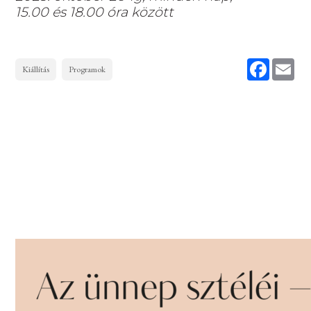
15.00 és 18.00 óra között
Faceboo
Ema
Kiállítás
Programok