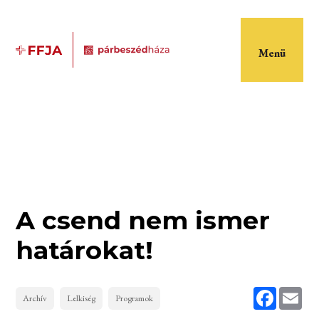
Menü
A csend nem ismer
határokat!
Faceboo
Ema
Archív
Lelkiség
Programok