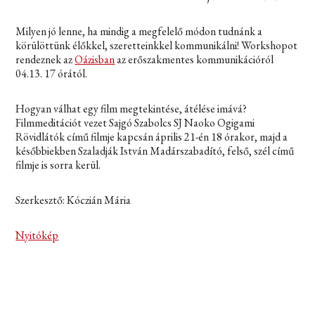
Milyen jó lenne, ha mindig a megfelelő módon tudnánk a
körülöttünk élőkkel, szeretteinkkel kommunikálni! Workshopot
rendeznek az
Oázisban
az erőszakmentes kommunikációról
04.13. 17 órától.
Hogyan válhat egy film megtekintése, átélése imává?
Filmmeditációt vezet Sajgó Szabolcs SJ Naoko Ogigami
Rövidlátók című filmje kapcsán április 21-én 18 órakor, majd a
későbbiekben Szaladják István Madárszabadító, felső, szél című
filmje is sorra kerül.
Szerkesztő: Kóczián Mária
Nyitókép