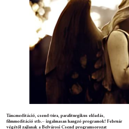
Táncmeditáció, csend-túra, paraliturgikus előadás,
filmmeditáció stb.– izgalmasan hangzó programok! Február
végétől zajlanak a Belvárosi Csend programsorozat