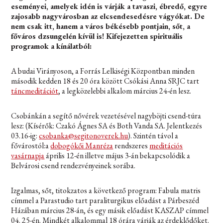
eseményei, amelyek idén is várják a tavaszi, ébredő, egyre
zajosabb nagyvárosban az elcsendesedésre vágyókat. De
nem csak itt, hanem a város békésebb pontjain, sőt, a
főváros dzsungelén kívül is! Kifejezetten spirituális
programok a kínálatból:
A budai Virányoson, a Forrás Lelkiségi Központban minden
második kedden 18 és 20 óra között Csókási Anna SRJC tart
táncmeditációt
, a legközelebbi alkalom március 24-én lesz.
Csobánkán a segítő nővérek vezetésével nagyböjti csend-túra
lesz: (Kísérők: Czakó Ágnes SA és Both Vanda SA. Jelentkezés
03.16-ig:
csobanka@segitonoverek.hu
). Szintén távol a
fővárostól:a
dobogókői Manréza
rendszeres
meditációs
vasárnapja
április 12-én illetve május 3-án bekapcsolódik a
Belvárosi csend rendezvényeinek sorába.
Izgalmas, sőt, titokzatos a következő program: Fabula matris
címmel a Parastudio tart paraliturgikus előadást a Párbeszéd
Házában március 28-án, és egy másik előadást KASZAP címmel
04. 25-én. Mindkét alkalommal 18 órára várják az érdeklődőket.