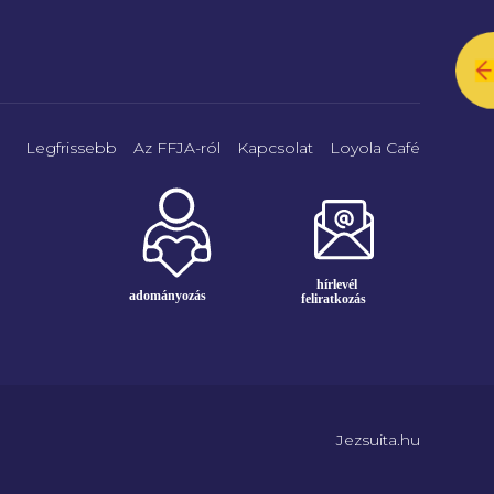
Legfrissebb
Az FFJA-ról
Kapcsolat
Loyola Café
Jezsuita.hu