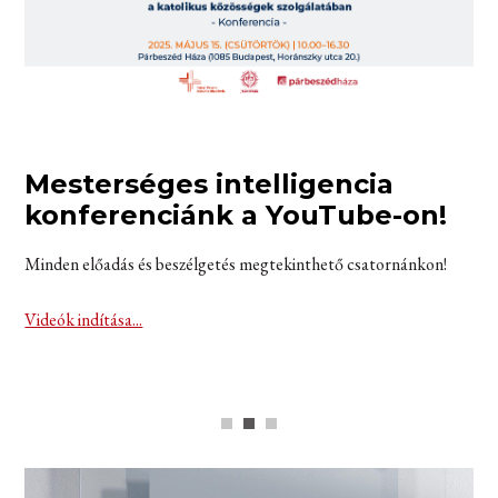
Mesterséges intelligencia
K
konferenciánk a YouTube-on!
I
f
Minden előadás és beszélgetés megtekinthető csatornánkon!
s
Videók indítása...
60 
pén
Rés