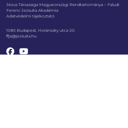
Jézus Társasága Magyarországi Rendtartománya – Faludi
Ferenc Jezsuita Akadémia
Adatvédelmi tájékoztató
1085 Budapest, Horánszky utca 20.
ffja@jezsuita.hu
Legfrissebb
Az FFJA-ról
Kapcsolat
Loyola Café