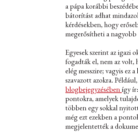
a pápa korábbi beszédébe
bátorítást adhat mindazok
kérdésekben, hogy erőseb
megerősítheti a nagyobb 
Egyesek szerint az igazi
fogadták el, nem az vol
elég messzire; vagyis ez
szavazott azokra. Példáu
blogbejegyzésében
így ír
pontokra, amelyek tulajd
többen egy sokkal nyitot
még ezt ezekben a pontok
megjelentették a dokumen