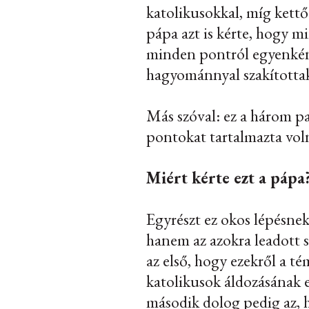
katolikusokkal, míg kettő
pápa azt is kérte, hogy m
minden pontról egyenkén
hagyománnyal szakította
Más szóval: ez a három p
pontokat tartalmazta vol
Miért kérte ezt a pápa
Egyrészt ez okos lépésne
hanem az azokra leadott 
az első, hogy ezekről a t
katolikusok áldozásának 
második dolog pedig az, 