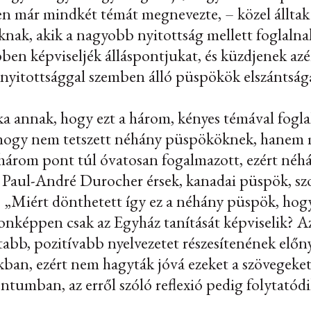
n már mindkét témát megnevezte, – közel álltak
nak, akik a nagyobb nyitottság mellett foglalnak
ben képviseljék álláspontjukat, és küzdjenek az
nyitottsággal szemben álló püspökök elszántságát
 oka annak, hogy ezt a három, kényes témával fog
t, hogy nem tetszett néhány püspököknek, hanem
 a három pont túl óvatosan fogalmazott, ezért n
l, Paul-André Durocher érsek, kanadai püspök, s
: „
Miért dönthetett így ez a néhány püspök, hog
onképpen csak az Egyház tanítását képviselik? 
tabb, pozitívabb nyelvezetet részesítenének előn
ban, ezért nem hagyták jóvá ezeket a szövegeket
tumban, az erről szóló reflexió pedig folytatód