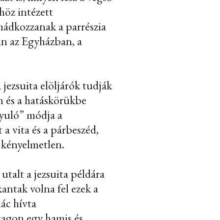
höz intézett
 imádkozzanak a
parrészia
an az Egyházban, a
jezsuita elöljárók tudják
n és a hatáskörükbe
nyuló” módja a
 a vita és a párbeszéd,
r kényelmetlen.
 utalt a jezsuita példára
antak volna fel ezek a
nác hívta
tagon egy hamis és