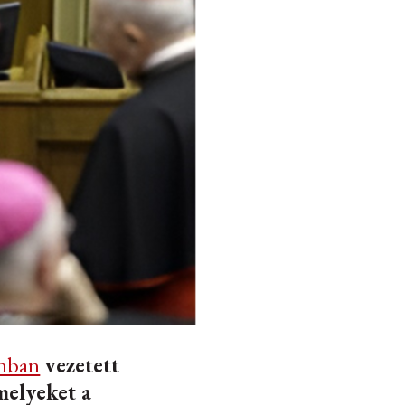
inban
vezetett
melyeket a