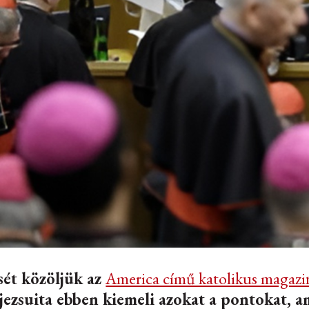
sét közöljük az
America című katolikus magaz
 jezsuita ebben kiemeli azokat a pontokat, a