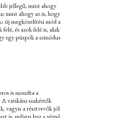
ribb jellegű, mint ahogy
a; mint ahogy az is, hogy
k: új megközelítési mód a
elé, és azok felé is, akik
hogy egy püspök a szinódus
oros is mondta a
. A vatikáni szakértők
k, vagyis a résztvevők jól
zt is, milyen lesz a végső