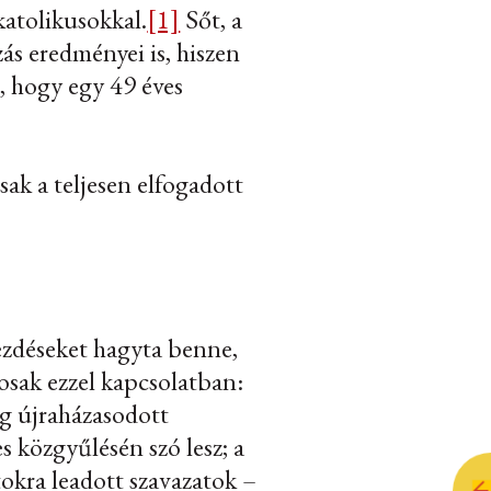
katolikusokkal.
[1]
Sőt, a
ás eredményei is, hiszen
, hogy egy 49 éves
ak a teljesen elfogadott
ezdéseket hagyta benne,
osak ezzel kapcsolatban:
ag újraházasodott
 közgyűlésén szó lesz; a
okra leadott szavazatok –