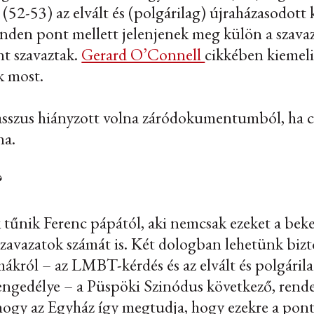
 (52-53) az elvált és (polgárilag) újraházasodott 
inden pont mellett jelenjenek meg külön a szavaz
t szavaztak.
Gerard O’Connell
cikkében kiemeli
k most.
asszus hiányzott volna záródokumentumból, ha cs
na.
?
k tűnik Ferenc pápától, aki nemcsak ezeket a bek
szavazatok számát is. Két dologban lehetünk bizt
émákról – az LMBT-kérdés és az elvált és polgáril
engedélye – a Püspöki Szinódus következő, rendes
hogy az Egyház így megtudja, hogy ezekre a pont