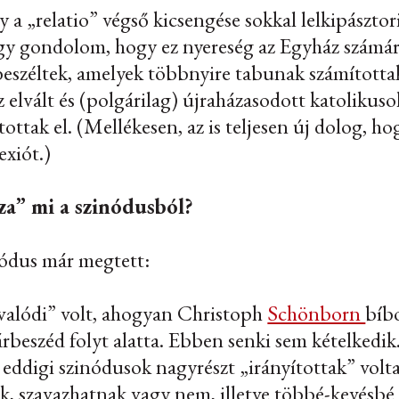
y a „
relatio
” végső kicsengése sokkal lelkipászto
 úgy gondolom, hogy ez nyereség az Egyház számár
beszéltek, amelyek többnyire tabunak számította
 elvált és (polgárilag) újraházasodott katolikusok f
tottak el. (Mellékesen, az is teljesen új dolog, 
exiót.)
za” mi a szinódusból?
nódus már megtett:
valódi
” volt, ahogyan Christoph
Schönborn
bíb
rbeszéd folyt alatta. Ebben senki sem kételkedik
 eddigi szinódusok nagyrészt „irányítottak” volta
k, szavazhatnak vagy nem, illetve többé-kevésbé a