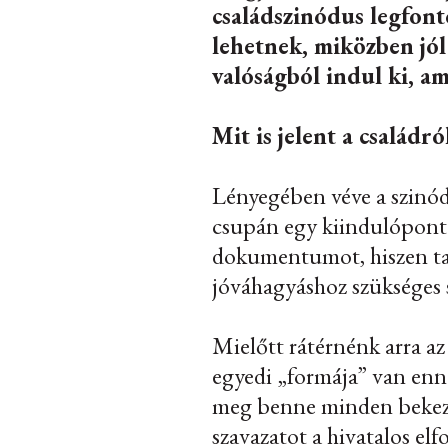
családszinódus legfon
lehetnek, miközben jól
valóságból indul ki, am
Mit is jelent a családr
Lényegében véve a szinód
csupán egy kiindulópont 
dokumentumot, hiszen tar
jóváhagyáshoz szükséges 
Mielőtt rátérnénk arra a
egyedi „formája” van enn
meg benne minden bekezd
szavazatot a hivatalos el