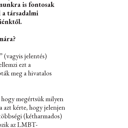
munkra is fontosak
 a társadalmi
iénktől.
ámára?
” (vagyis jelentés)
llemzi ezt a
ták meg a hivatalos
s, hogy megértsük milyen
azt kérte, hogy jelenjen
többségi (kétharmados)
lkozik az LMBT-