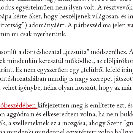
nódus egyértelműen nem ilyen volt. A résztvevők
pápa kérte őket, hogy beszéljenek világosan, és
nyitottság”) adományáért. A párbeszéd ma jelen v
amin mi csak nyerhetünk.
sonlít a döntéshozatal „jezsuita” módszeréhez. A 
élek mindenkin keresztül működhet, az elöljáróko
ránt. Ez nem egyszerűen egy „felülről lefelé irá
öntéshozatalában mindig is nagy szerepet játszott
t vehet igénybe, néha olyan hosszút, hogy az má
róbeszédében
kifejezetten meg is említette ezt, és
yon aggódtam és elkeseredtem volna, ha nem bukk
iták, a szellemeknek ez a mozgása, ahogy Szent Ig
 ha mindenki mindennel egyetértett volna hallga