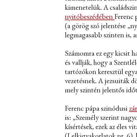
kimenetelük. A családszi
nyitóbeszédében
Ferenc 
(a görög szó jelentése „
legmagasabb szinten is, 
Számomra ez egy kicsit ha
és vallják, hogy a Szentl
tartózókon keresztül egya
vezetésnek. A jezsuiták d
mely szintén jelentős idő
Ferenc pápa szinódusi
zá
is: „Személy szerint nag
kísértések, ezek az éles v
(
Lelkigyakorlatok
nr. 6),