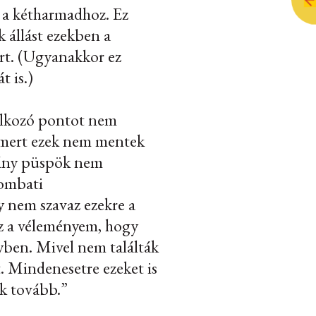
 a kétharmadhoz. Ez
 állást ezekben a
ért. (Ugyanakkor ez
 is.)
lalkozó pontot nem
 mert ezek nem mentek
éhány püspök nem
zombati
y nem szavaz ezekre a
Az a véleményem, hogy
yben. Mivel nem találták
. Mindenesetre ezeket is
ik tovább.
”