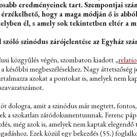
tosabb eredményeinek tart. Szempontjai szá
 érzékelhető, hogy a maga módján ő is abból
elyben él, s amely sok tekintetben eltér a m
ól szóló szinódus zárójelentése az Egyház sz
usi közgyűlés végén, szombaton kiadott „
relatio
a későbbi megbeszélésekhez. Nagy áttetszőség je
talmazza azokat a pontokat is, amelyek nem kap
szavazatszámot.
z öt dologra, amit a szinódus már megtett, fonto
ek a szokatlan záródokumentumnak. Ferenc pápa 
és, még azok is, amelyek nem kaptak elegendő 
fogadáshoz. Ezek közül egy bekezdés (55.) fogla