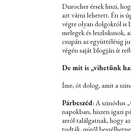
Durocher érsek hiszi, hog
azt várni lehetett. Én is
végre olyan dolgokról is 
melegek és leszbikusok, az
csupán az együttélésig ju
végén saját blogján ír refl
De mit is „vihetünk ha
Íme, öt dolog, amit a szi
Párbeszéd
: A szinódus „
napokban, hiszen igazi pá
arról találgatnak, hogy az
tudták, miről beszélhetne