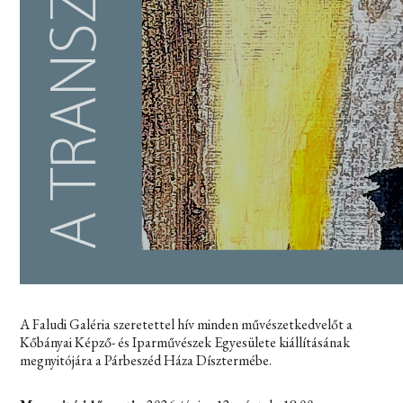
A Faludi Galéria szeretettel hív minden művészetkedvelőt a
Kőbányai Képző- és Iparművészek Egyesülete kiállításának
megnyitójára a Párbeszéd Háza Dísztermébe.