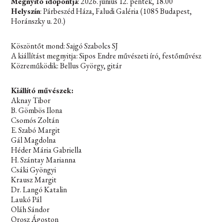
Megnyitó időpontja
: 2026. június 12. péntek, 18.00
Helyszín
: Párbeszéd Háza, Faludi Galéria (1085 Budapest,
Horánszky u. 20.)
Köszöntőt mond: Sajgó Szabolcs SJ
A kiállítást megnyitja: Sipos Endre művészeti író, festőművész
Közreműködik: Bellus György, gitár
Kiállító művészek:
Aknay Tibor
B. Gömbös Ilona
Csomós Zoltán
E. Szabó Margit
Gál Magdolna
Héder Mária Gabriella
H. Szántay Marianna
Csáki Gyöngyi
Krausz Margit
Dr. Langó Katalin
Laukó Pál
Oláh Sándor
Orosz Ágoston