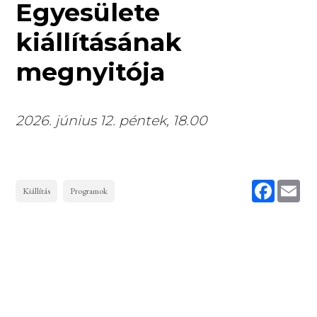
Egyesülete
kiállításának
megnyitója
2026. június 12. péntek, 18.00
Faceboo
Ema
Kiállítás
Programok