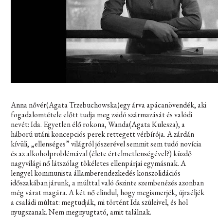
Anna nővér
(Agata Trzebuchowska)
egy árva apácanövendék, aki
fogadalomtétele előtt tudja meg zsidó származását és valódi
nevét: Ida. Egyetlen élő rokona, Wanda
(Agata Kulesza)
, a
háború utáni koncepciós perek rettegett vérbírója. A zárdán
kívüli, „ellenséges” világról jószerével semmit sem tudó novícia
és az alkoholproblémával (élete értelmetlenségével?) küzdő
nagyvilági nő látszólag tökéletes ellenpárjai egymásnak. A
lengyel kommunista államberendezkedés konszolidációs
időszakában járunk, a múlttal való őszinte szembenézés azonban
még várat magára. A két nő elindul, hogy megismerjék, újraéljék
a családi múltat: megtudják, mi történt Ida szüleivel, és hol
nyugszanak. Nem megnyugtató, amit találnak.