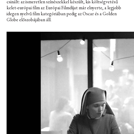
csinált: az ismeretlen színészekkel készült, kis költségvetésű
kelet-európai film az Európai Filmdíjat már elnyerte, a legjobb
idegen nyelvű film kategóriában pedig az Oscar és a Golden
Globe előszobájában áll.