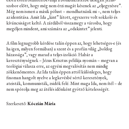
szobor előtt, hogy még nem érzi magát késznek az „eljegyzésre”.
Még nem ismeri a másik pólust – mondhatnánk mi –, nem teljes
az identitása. Amit Ida „kint” látott, egyszerre volt sokkoló és
kíváncsiságot keltő. A zárdából visszamegy a városba, hogy
megéljen mindent, ami számára az „odakintet” jelenti.
A film legnagyobb kérdése talán éppen az, hogy lehetséges-e (és
ha igen, milyen formában) a szent és a profán világ „boldog
házassága”, vagy marad a teljes izoláció. Habár a
kereszténységnek – Jézus Krisztus példája nyomán – megvan a
teológiai válasza erre, az egyéni megvalósítás nem mindig
zökkenőmentes. Az
Ida
talán éppen attól különleges, hogy
finoman hangolt nyelve a legkevésbé sértő keresztények,
ateisták, kommunisták, zsidók felé. Mint maga Ida, nem ítél – de
nem spórolja meg az átélés időnként gyötrő kötelességét.
Szerkesztő:
Kóczián Mária