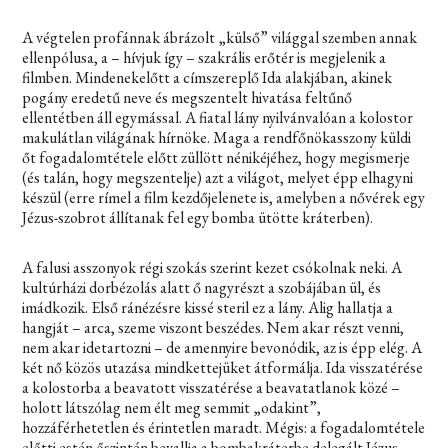
A végtelen profánnak ábrázolt „külső” világgal szemben annak
ellenpólusa, a – hívjuk így – szakrális erőtér is megjelenik a
filmben. Mindenekelőtt a címszereplő Ida alakjában, akinek
pogány eredetű neve és megszentelt hivatása feltűnő
ellentétben áll egymással. A fiatal lány nyilvánvalóan a kolostor
makulátlan világának hírnöke. Maga a rendfőnökasszony küldi
őt fogadalomtétele előtt züllött nénikéjéhez, hogy megismerje
(és talán, hogy megszentelje) azt a világot, melyet épp elhagyni
készül (erre rímel a film kezdőjelenete is, amelyben a nővérek egy
Jézus-szobrot állítanak fel egy bomba ütötte kráterben).
A falusi asszonyok régi szokás szerint kezet csókolnak neki. A
kultúrházi dorbézolás alatt ő nagyrészt a szobájában ül, és
imádkozik. Első ránézésre kissé steril ez a lány. Alig hallatja a
hangját – arca, szeme viszont beszédes. Nem akar részt venni,
nem akar idetartozni – de amennyire bevonódik, az is épp elég. A
két nő közös utazása mindkettejüket átformálja. Ida visszatérése
a kolostorba a beavatott visszatérése a beavatatlanok közé –
holott látszólag nem élt meg semmit „odakint”,
hozzáférhetetlen és érintetlen maradt. Mégis: a fogadalomtétele
előtti estén őszintén bevallja a bombakráterbe delegált Jézus-