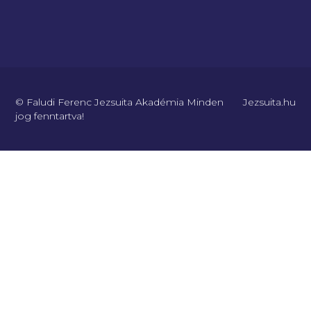
© Faludi Ferenc Jezsuita Akadémia Minden
Jezsuita.hu
jog fenntartva!