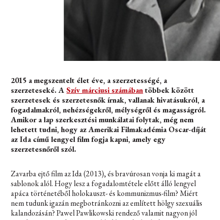
2015 a megszentelt élet éve, a szerzetességé, a
szerzeteseké. A
Szív márciusi számában
többek között
szerzetesek és szerzetesnők írnak, vallanak hivatásukról, a
fogadalmakról, nehézségekről, mélységről és magasságról.
Amikor a lap szerkesztési munkálatai folytak, még nem
lehetett tudni, hogy az Amerikai Filmakadémia Oscar-díját
az Ida című lengyel film fogja kapni, amely egy
szerzetesnőről szól.
Zavarba ejtő film az Ida (2013), és bravúrosan vonja ki magát a
sablonok alól. Hogy lesz a fogadalomtétele előtt álló lengyel
apáca történetéből holokauszt- és kommunizmus-film? Miért
nem tudunk igazán megbotránkozni az említett hölgy szexuális
kalandozásán? Pawel Pawlikowski rendező valamit nagyon jól