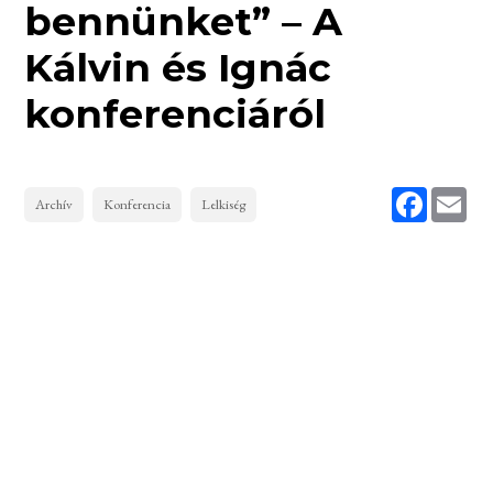
bennünket” – A
Kálvin és Ignác
konferenciáról
Faceboo
Ema
Archív
Konferencia
Lelkiség