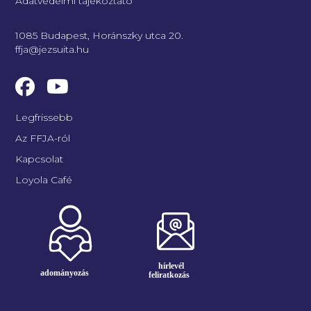
Adatvédelmi tájékoztató
1085 Budapest, Horánszky utca 20.
ffja@jezsuita.hu
Legfrissebb
Az FFJA-ról
Kapcsolat
Loyola Café