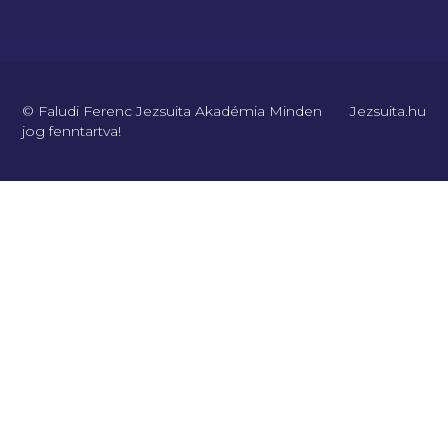
© Faludi Ferenc Jezsuita Akadémia Minden
Jezsuita.hu
jog fenntartva!