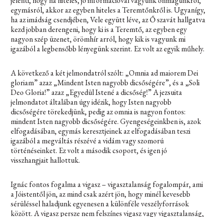
jelenti, hogy ha hiteles, jó információval vagyunk önmagunkról,
egymásról, akkor az egyben hiteles a Teremtőnkről is. Ugyanígy,
ha az imádság csendjében, Vele együtt léve, az Ő szavát hallgatva
kezd jobban derengeni, hogy ki is a Teremtő, az egyben egy
nagyon szép üzenet, örömhír arról, hogy kik is vagyunk mi
igazából a legbensőbb lényegünk szerint. Ez volt az egyik műhely.
A következő a két jelmondatról szólt: „
Omnia ad maiorem Dei
gloriam
” azaz „Mindent Isten nagyobb dicsőségére”, és a „
Soli
Deo Gloria!
” azaz „Egyedül Istené a dicsőség!” A jezsuita
jelmondatot általában úgy idézik, hogy Isten nagyobb
dicsőségére törekedjünk, pedig az omnia is nagyon fontos:
mindent Isten nagyobb dicsőségére. Gyengeségeinkben is, azok
elfogadásában, egymás keresztjeinek az elfogadásában teszi
igazából a megváltás részévé a vidám vagy szomorú
történéseinket. Ez volt a második csoport, és igen jó
visszhangjait hallottuk.
Ignác fontos fogalma a vigasz – vigasztalanság fogalompár, ami
a Jóistentől jön, az mind csak azért jön, hogy minél kevesebb
sérüléssel haladjunk egyenesen a különféle veszélyforrások
között. A vigasz persze nem felszínes vigasz vagy vigasztalanság,