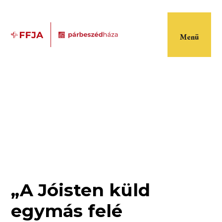
Menü
„A Jóisten küld
egymás felé