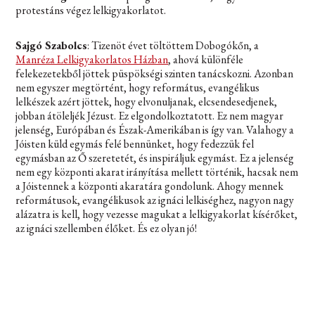
protestáns végez lelkigyakorlatot.
Sajgó Szabolcs
: Tizenöt évet töltöttem Dobogókőn, a
Manréza Lelkigyakorlatos Házban
, ahová különféle
felekezetekből jöttek püspökségi szinten tanácskozni. Azonban
nem egyszer megtörtént, hogy református, evangélikus
lelkészek azért jöttek, hogy elvonuljanak, elcsendesedjenek,
jobban átöleljék Jézust. Ez elgondolkoztatott. Ez nem magyar
jelenség, Európában és Észak-Amerikában is így van. Valahogy a
Jóisten küld egymás felé bennünket, hogy fedezzük fel
egymásban az Ő szeretetét, és inspiráljuk egymást. Ez a jelenség
nem egy központi akarat irányítása mellett történik, hacsak nem
a Jóistennek a központi akaratára gondolunk. Ahogy mennek
reformátusok, evangélikusok az ignáci lelkiséghez, nagyon nagy
alázatra is kell, hogy vezesse magukat a lelkigyakorlat kísérőket,
az ignáci szellemben élőket. És ez olyan jó!