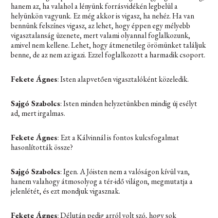
hanem az, ha valahol a lényünk forrásvidékén legbelül a
helyünkön vagyunk. Ez még akkor is vigasz, ha nehéz. Ha van
bennünk felszínes vigasz, az lehet, hogy éppen egy mélyebb
vigasztalanság üzenete, mert valami olyannal foglalkozunk,
amivel nem kellene. Lehet, hogy átmenetileg örömünket találjuk
benne, de az nem az igazi. Ezzel foglalkozott a harmadik csoport.
Fekete Ágnes
: Isten alapvetően vigasztalóként közeledik.
Sajgó Szabolcs
: Isten minden helyzetünkben mindig új esélyt
ad, mert irgalmas.
Fekete Ágnes
: Ezt a Kálvinnál is fontos kulcsfogalmat
hasonlították össze?
Sajgó Szabolcs
: Igen. A Jóisten nem a valóságon kívül van,
hanem valahogy átmosolyog a tér-idő világon, megmutatja a
jelenlétét, és ezt mondjuk vigasznak.
Fekete Ágnes
: Délután pedig arról volt szó, hogy sok