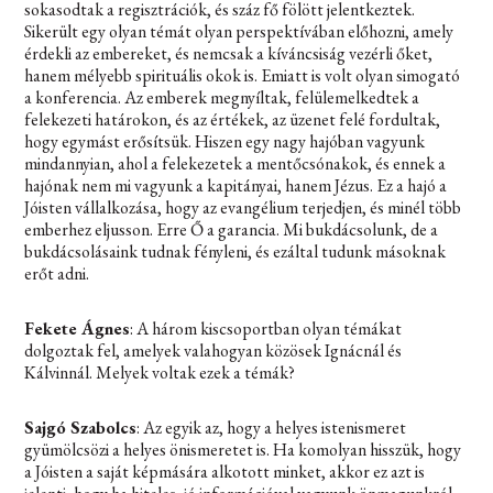
sokasodtak a regisztrációk, és száz fő fölött jelentkeztek.
Sikerült egy olyan témát olyan perspektívában előhozni, amely
érdekli az embereket, és nemcsak a kíváncsiság vezérli őket,
hanem mélyebb spirituális okok is. Emiatt is volt olyan simogató
a konferencia. Az emberek megnyíltak, felülemelkedtek a
felekezeti határokon, és az értékek, az üzenet felé fordultak,
hogy egymást erősítsük. Hiszen egy nagy hajóban vagyunk
mindannyian, ahol a felekezetek a mentőcsónakok, és ennek a
hajónak nem mi vagyunk a kapitányai, hanem Jézus. Ez a hajó a
Jóisten vállalkozása, hogy az evangélium terjedjen, és minél több
emberhez eljusson. Erre Ő a garancia. Mi bukdácsolunk, de a
bukdácsolásaink tudnak fényleni, és ezáltal tudunk másoknak
erőt adni.
Fekete Ágnes
: A három kiscsoportban olyan témákat
dolgoztak fel, amelyek valahogyan közösek Ignácnál és
Kálvinnál. Melyek voltak ezek a témák?
Sajgó Szabolcs
: Az egyik az, hogy a helyes istenismeret
gyümölcsözi a helyes önismeretet is. Ha komolyan hisszük, hogy
a Jóisten a saját képmására alkotott minket, akkor ez azt is