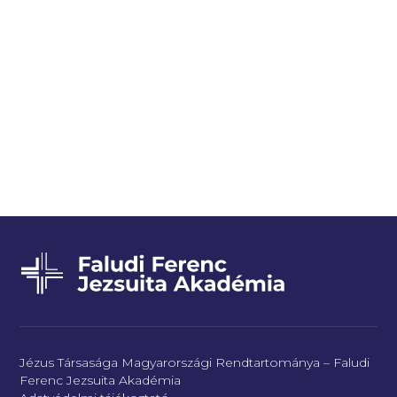
Jézus Társasága Magyarországi Rendtartománya – Faludi
Ferenc Jezsuita Akadémia