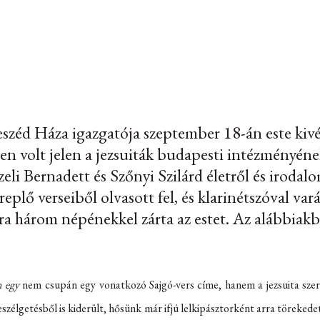
eszéd Háza igazgatója szeptember 18-án este kiv
n volt jelen a jezsuiták budapesti intézményén
eli Bernadett és Szőnyi Szilárd életről és irodal
eplő verseiből olvasott fel, és klarinétszóval va
ra három népénekkel zárta az estet. Az alábbiakb
 egy
nem csupán egy vonatkozó Sajgó-vers címe, hanem a jezsuita szerz
eszélgetésből is kiderült, hősünk már ifjú lelkipásztorként arra töreked