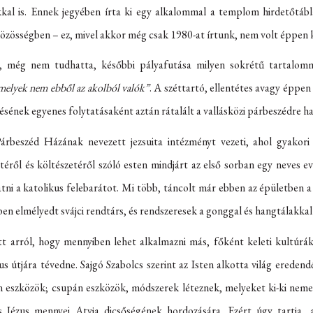
kal is. Ennek jegyében írta ki egy alkalommal a templom hirdetőtáblá
 közösségben – ez, mivel akkor még csak 1980-at írtunk, nem volt éppen 
 még nem tudhatta, későbbi pályafutása milyen sokrétű tartalomm
melyek nem ebből az akolból valók”
. A széttartó, ellentétes avagy éppen
sének egyenes folytatásaként aztán rátalált a vallásközi párbeszédre h
Párbeszéd Házának nevezett jezsuita intézményt vezeti, ahol gyakori
téről és költészetéről szóló esten mindjárt az első sorban egy neves e
gatni a katolikus felebarátot. Mi több, táncolt már ebben az épületben 
enben elmélyedt svájci rendtárs, és rendszeresek a gonggal és hangtálakka
t arról, hogy mennyiben lehet alkalmazni más, főként keleti kultúrá
us útjára tévedne. Sajgó Szabolcs szerint az Isten alkotta világ ereden
len eszközök; csupán eszközök, módszerek léteznek, melyeket ki-ki nem
 Jézus mennyei Atyja dicsőségének hordozására. Ezért úgy tartja,