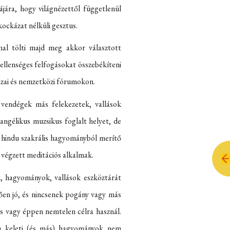
jára, hogy világnézettől függetlenül
kockázat nélküli gesztus.
al tölti majd meg akkor választott
 ellenséges felfogásokat összebékíteni
azai és nemzetközi fórumokon.
 vendégek más felekezetek, vallások
vangélikus muzsikus foglalt helyet, de
a hindu szakrális hagyományból merítő
l végzett meditációs alkalmak.
k, hagyományok, vallások eszköztárát
dően jó, és nincsenek pogány vagy más
es vagy éppen nemtelen célra használ.
 a keleti (és más) hagyományok nem