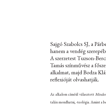
Sajgó Szabolcs SJ, a Párb
hanem a vendég szerepébe
A szerzetest Tuzson-Bercz
Tamás színművész a főszer
alkalmat, majd Bodza Klá
reflexióját olvashatják.
Az alkalom címéül választott
Minden
talán mondhatni, -teológia. Amint a b