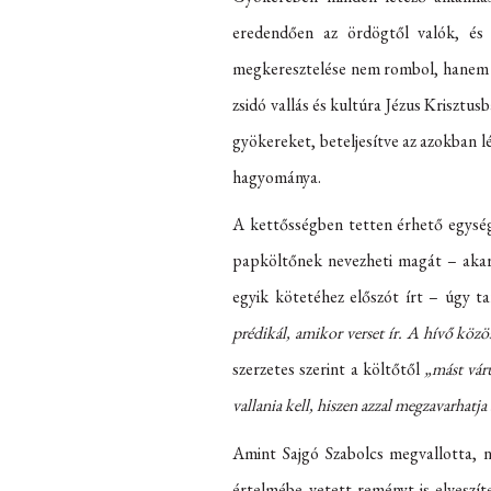
eredendően az ördögtől valók, és 
megkeresztelése nem rombol, hanem ga
zsidó vallás és kultúra Jézus Krisztus
gyökereket, beteljesítve az azokban lé
hagyománya.
A kettősségben tetten érhető egység 
papköltőnek nevezheti magát – akar
egyik kötetéhez előszót írt – úgy tar
prédikál, amikor verset ír. A hívő közö
szerzetes szerint a költőtől
„mást váru
vallania kell, hiszen azzal megzavarhatj
Amint Sajgó Szabolcs megvallotta, n
értelmébe vetett reményt is elveszí