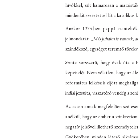
hívőkkel, sőt hamarosan a marxisták
mindenkit szeretettel lát a katolikus
Amikor 1974-ben pappá szentelték,
jelmondatát:
„Más juhaim is vannak, a
szándékozó, egységet teremtő törekvé
Szinte sorsszerű, hogy évek óta a 
képviselői. Nem véletlen, hogy az éle
református lelkész is eljött meghall
indiai jezsuita, visszatérő vendég a z
Az esten ennek megfelelően szó eset
anélkül, hogy az ember a szinkretizm
negatív jelzővel illethető személyte
Gyökerében minden létező alkalmas