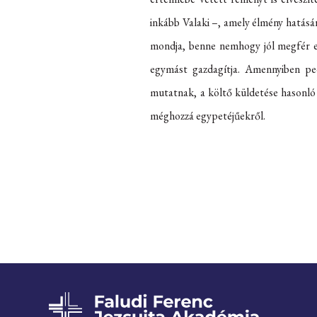
inkább Valaki –, amely élmény hatásár
mondja, benne nemhogy jól megfér egy
egymást gazdagítja. Amennyiben ped
mutatnak, a költő küldetése hasonló 
méghozzá egypetéjűekről.