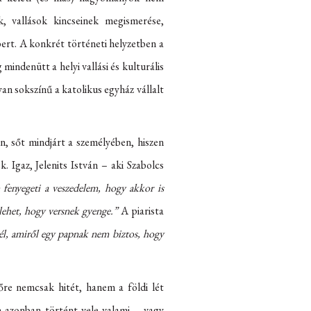
, vallások kincseinek megismerése,
ert. A konkrét történeti helyzetben a
mindenütt a helyi vallási és kulturális
yan sokszínű a katolikus egyház vállalt
n, sőt mindjárt a személyében, hiszen
. Igaz, Jelenits István – aki Szabolcs
fenyegeti a veszedelem, hogy akkor is
 lehet, hogy versnek gyenge.”
A piarista
szél, amiről egy papnak nem biztos, hogy
őre nemcsak hitét, hanem a földi lét
n azonban történt vele valami – vagy