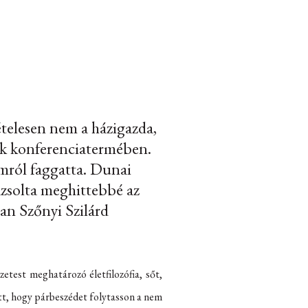
ételesen nem a házigazda,
ek konferenciatermében.
omról faggatta. Dunai
rázsolta meghittebbé az
an Szőnyi Szilárd
etest meghatározó életfilozófia, sőt,
ett, hogy párbeszédet folytasson a nem