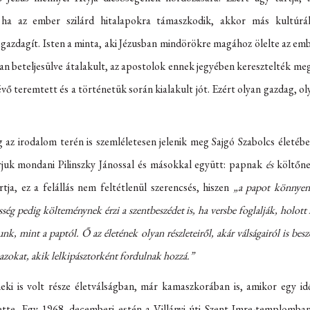
ha az ember szilárd hitalapokra támaszkodik, akkor más kultúrák
zdagít. Isten a minta, aki Jézusban mindörökre magához ölelte az emb
ban beteljesülve átalakult, az apostolok ennek jegyében keresztelték meg 
vő teremtett és a történetük során kialakult jót. Ezért olyan gazdag, ol
az irodalom terén is szemléletesen jelenik meg Sajgó Szabolcs életébe
juk mondani Pilinszky Jánossal és másokkal együtt: papnak
és
költőnek
tja, ez a felállás nem feltétlenül szerencsés, hiszen
„a papot könnyen 
sség pedig költeménynek érzi a szentbeszédet is, ha versbe foglalják, holott
nk, mint a paptól. Ő az életének olyan részleteiről, akár válságairól is be
a azokat, akik lelkipásztorként fordulnak hozzá.”
eki is volt része életválságban, már kamaszkorában is, amikor egy id
tette. Egy 1968. decemberi estén a Villányi úti Szent Imre-templomba