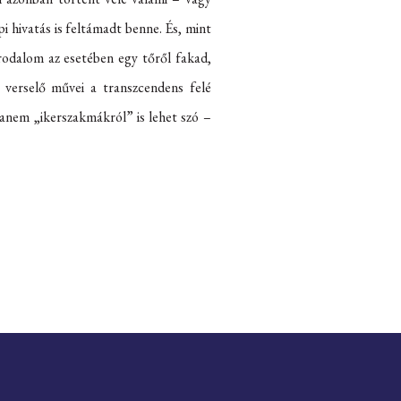
i hivatás is feltámadt benne. És, mint
irodalom az esetében egy tőről fakad,
 verselő művei a transzcendens felé
hanem „ikerszakmákról” is lehet szó –