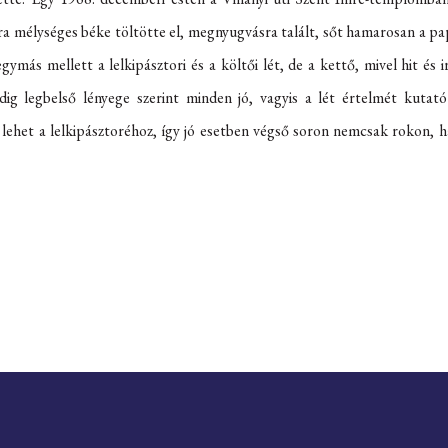
a mélységes béke töltötte el, megnyugvásra talált, sőt hamarosan a pap
más mellett a lelkipásztori és a költői lét, de a kettő, mivel hit és 
ig legbelső lényege szerint minden jó, vagyis a lét értelmét kutató
lehet a lelkipásztoréhoz, így jó esetben végső soron nemcsak rokon, 